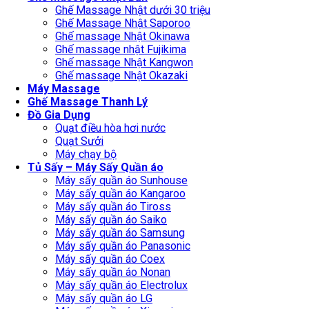
Ghế Massage Nhật dưới 30 triệu
Ghế Massage Nhật Saporoo
Ghế massage Nhật Okinawa
Ghế massage nhật Fujikima
Ghế massage Nhật Kangwon
Ghế massage Nhật Okazaki
Máy Massage
Ghế Massage Thanh Lý
Đồ Gia Dụng
Quạt điều hòa hơi nước
Quạt Sưởi
Máy chạy bộ
Tủ Sấy – Máy Sấy Quần áo
Máy sấy quần áo Sunhouse
Máy sấy quần áo Kangaroo
Máy sấy quần áo Tiross
Máy sấy quần áo Saiko
Máy sấy quần áo Samsung
Máy sấy quần áo Panasonic
Máy sấy quần áo Coex
Máy sấy quần áo Nonan
Máy sấy quần áo Electrolux
Máy sấy quần áo LG