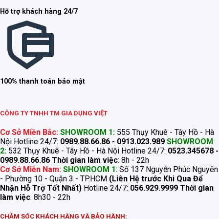
Hỗ trợ khách hàng 24/7
100% thanh toán bảo mật
CÔNG TY TNHH TM GIA DỤNG VIỆT
Cơ Sở Miền Bắc:
SHOWROOM 1:
555 Thụy Khuê - Tây Hồ - Hà
Nội Hotline 24/7:
0989.88.66.86 - 0913.023.989
SHOWROOM
2:
532 Thụy Khuê - Tây Hồ - Hà Nội Hotline 24/7:
0523.345678 -
0989.88.66.86
Thời gian làm việc
: 8h - 22h
Cơ Sở Miền Nam:
SHOWROOM 1
: Số 137 Nguyễn Phúc Nguyên
- Phường 10 - Quận 3 - TP.HCM
(Liên Hệ trước Khi Qua Để
Nhận Hỗ Trợ Tốt Nhất)
Hotline 24/7:
056.929.9999
Thời gian
làm việc
: 8h30 - 22h
CHĂM SÓC KHÁCH HÀNG VÀ BẢO HÀNH: