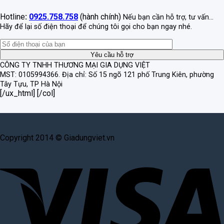
Hotline
:
0925.758.758
(hành chính)
Nếu bạn cần hỗ trợ, tư vấn...
Hãy để lại số điện thoại để chúng tôi gọi cho bạn ngay nhé.
CÔNG TY TNHH THƯƠNG MẠI GIA DỤNG VIỆT
MST: 0105994366.
Địa chỉ: Số 15 ngõ 121 phố Trung Kiên, phường
Tây Tựu, TP Hà Nội
[/ux_html] [/col]
Copyright 2014 © Giadungviet.vn