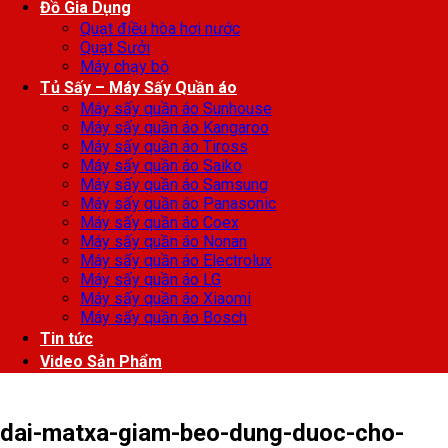
Đồ Gia Dụng
Quạt điều hòa hơi nước
Quạt Sưởi
Máy chạy bộ
Tủ Sấy – Máy Sấy Quần áo
Máy sấy quần áo Sunhouse
Máy sấy quần áo Kangaroo
Máy sấy quần áo Tiross
Máy sấy quần áo Saiko
Máy sấy quần áo Samsung
Máy sấy quần áo Panasonic
Máy sấy quần áo Coex
Máy sấy quần áo Nonan
Máy sấy quần áo Electrolux
Máy sấy quần áo LG
Máy sấy quần áo Xiaomi
Máy sấy quần áo Bosch
Tin tức
Video Sản Phẩm
dai-matxa-giam-beo-dung-duoc-cho-