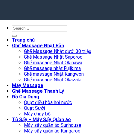
Search
for:
Trang chủ
Ghế Massage Nhật Bản
Ghế Massage Nhật dưới 30 triệu
Ghế Massage Nhật Saporoo
Ghế massage Nhật Okinawa
Ghế massage nhật Fujikima
Ghế massage Nhật Kangwon
Ghế massage Nhật Okazaki
Máy Massage
Ghế Massage Thanh Lý
Đồ Gia Dụng
Quạt điều hòa hơi nước
Quạt Sưởi
Máy chạy bộ
Tủ Sấy – Máy Sấy Quần áo
Máy sấy quần áo Sunhouse
Máy sấy quần áo Kangaroo