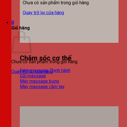
Chưa có sản phẩm trong giỏ hàng.
Quay trở lại cửa hàng
0
Giỏ hàng
Chăm sóc cơ thể
Chưa có sản phẩm trong giỏ hàng.
Đệm massage
Quay trở lại cửa hàng
Gối massage
Máy massage bụng
Máy massage cầm tay