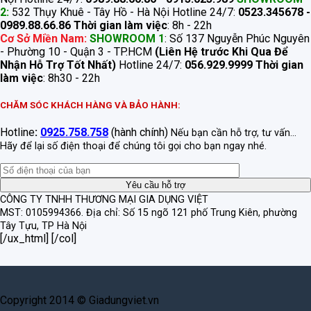
2:
532 Thụy Khuê - Tây Hồ - Hà Nội Hotline 24/7:
0523.345678 -
0989.88.66.86
Thời gian làm việc
: 8h - 22h
Cơ Sở Miền Nam:
SHOWROOM 1
: Số 137 Nguyễn Phúc Nguyên
- Phường 10 - Quận 3 - TP.HCM
(Liên Hệ trước Khi Qua Để
Nhận Hỗ Trợ Tốt Nhất)
Hotline 24/7:
056.929.9999
Thời gian
làm việc
: 8h30 - 22h
CHĂM SÓC KHÁCH HÀNG VÀ BẢO HÀNH:
Hotline
:
0925.758.758
(hành chính)
Nếu bạn cần hỗ trợ, tư vấn...
Hãy để lại số điện thoại để chúng tôi gọi cho bạn ngay nhé.
CÔNG TY TNHH THƯƠNG MẠI GIA DỤNG VIỆT
MST: 0105994366.
Địa chỉ: Số 15 ngõ 121 phố Trung Kiên, phường
Tây Tựu, TP Hà Nội
[/ux_html] [/col]
Copyright 2014 © Giadungviet.vn