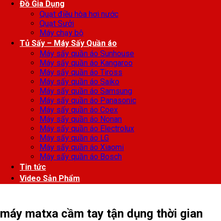
Đồ Gia Dụng
Quạt điều hòa hơi nước
Quạt Sưởi
Máy chạy bộ
Tủ Sấy – Máy Sấy Quần áo
Máy sấy quần áo Sunhouse
Máy sấy quần áo Kangaroo
Máy sấy quần áo Tiross
Máy sấy quần áo Saiko
Máy sấy quần áo Samsung
Máy sấy quần áo Panasonic
Máy sấy quần áo Coex
Máy sấy quần áo Nonan
Máy sấy quần áo Electrolux
Máy sấy quần áo LG
Máy sấy quần áo Xiaomi
Máy sấy quần áo Bosch
Tin tức
Video Sản Phẩm
máy matxa cầm tay tận dụng thời gian