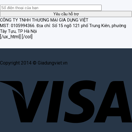
CÔNG TY TNHH THƯƠNG MẠI GIA DỤNG VIỆT
MST: 0105994366.
Địa chỉ: Số 15 ngõ 121 phố Trung Kiên, phường
Tây Tựu, TP Hà Nội
[/ux_html] [/col]
Copyright 2014 © Giadungviet.vn