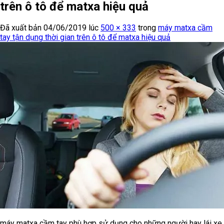
trên ô tô để matxa hiệu quả
Đã xuất bản
04/06/2019
lúc
500 × 333
trong
máy matxa cầm
tay tận dụng thời gian trên ô tô để matxa hiệu quả
máy matxa cầm tay phù hợp sử dụng cho những người hay lái xe