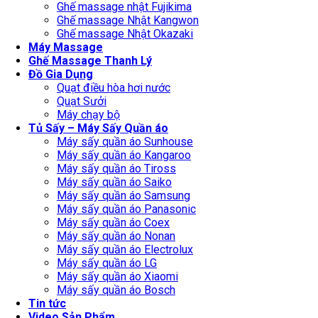
Ghế massage nhật Fujikima
Ghế massage Nhật Kangwon
Ghế massage Nhật Okazaki
Máy Massage
Ghế Massage Thanh Lý
Đồ Gia Dụng
Quạt điều hòa hơi nước
Quạt Sưởi
Máy chạy bộ
Tủ Sấy – Máy Sấy Quần áo
Máy sấy quần áo Sunhouse
Máy sấy quần áo Kangaroo
Máy sấy quần áo Tiross
Máy sấy quần áo Saiko
Máy sấy quần áo Samsung
Máy sấy quần áo Panasonic
Máy sấy quần áo Coex
Máy sấy quần áo Nonan
Máy sấy quần áo Electrolux
Máy sấy quần áo LG
Máy sấy quần áo Xiaomi
Máy sấy quần áo Bosch
Tin tức
Video Sản Phẩm