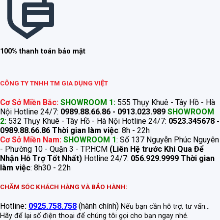
100% thanh toán bảo mật
CÔNG TY TNHH TM GIA DỤNG VIỆT
Cơ Sở Miền Bắc:
SHOWROOM 1:
555 Thụy Khuê - Tây Hồ - Hà
Nội Hotline 24/7:
0989.88.66.86 - 0913.023.989
SHOWROOM
2:
532 Thụy Khuê - Tây Hồ - Hà Nội Hotline 24/7:
0523.345678 -
0989.88.66.86
Thời gian làm việc
: 8h - 22h
Cơ Sở Miền Nam:
SHOWROOM 1
: Số 137 Nguyễn Phúc Nguyên
- Phường 10 - Quận 3 - TP.HCM
(Liên Hệ trước Khi Qua Để
Nhận Hỗ Trợ Tốt Nhất)
Hotline 24/7:
056.929.9999
Thời gian
làm việc
: 8h30 - 22h
CHĂM SÓC KHÁCH HÀNG VÀ BẢO HÀNH:
Hotline
:
0925.758.758
(hành chính)
Nếu bạn cần hỗ trợ, tư vấn...
Hãy để lại số điện thoại để chúng tôi gọi cho bạn ngay nhé.