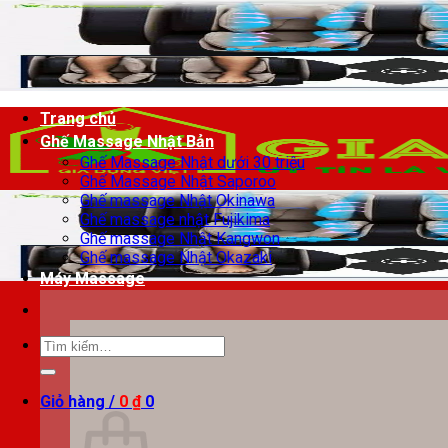
Chuyển
đến
nội
dung
Trang chủ
Ghế Massage Nhật Bản
Ghế Massage Nhật dưới 30 triệu
Ghế Massage Nhật Saporoo
Ghế massage Nhật Okinawa
Ghế massage nhật Fujikima
Ghế massage Nhật Kangwon
Ghế massage Nhật Okazaki
Máy Massage
Tìm
kiếm:
Giỏ hàng /
0
₫
0