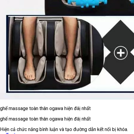
ghế massage toàn thân ogawa hiện đâị nhất
ghế massage toàn thân ogawa hiện đâị nhất
Hiện cả chức năng bình luận và tạo đường dẫn kết nối bị khóa.