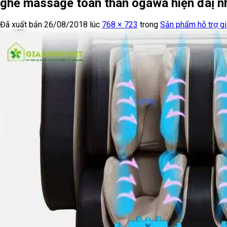
ghế massage toàn thân ogawa hiện đâị n
Đã xuất bản
26/08/2018
lúc
768 × 723
trong
Sản phẩm hỗ trợ gi