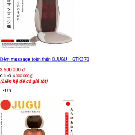
Đệm massage toàn thân OJUGU – GTK370
3.500.000
₫
Giá cũ:
4.000.000
₫
(Liên hệ để có giá tốt)
-11%