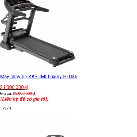
Máy chạy bộ KASUMI Luxury HL036
21.000.000
₫
Giá cũ:
35.000.000
₫
(Liên hệ để có giá tốt)
-37%