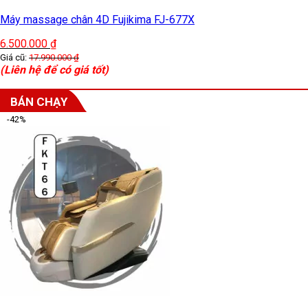
Máy massage chân 4D Fujikima FJ-677X
6.500.000
₫
Giá cũ:
17.990.000
₫
(Liên hệ để có giá tốt)
BÁN CHẠY
-42%