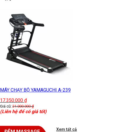
MÁY CHẠY BỘ YAMAGUCHI A-239
17.350.000
₫
Giá cũ:
21.000.000
₫
(Liên hệ để có giá tốt)
Xem tất cả
ĐỆM MASSAGE