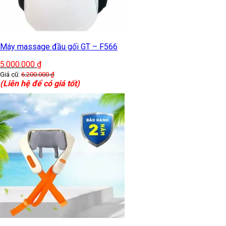
Máy massage đầu gối GT – F566
5.000.000
₫
Giá cũ:
6.200.000
₫
(Liên hệ để có giá tốt)