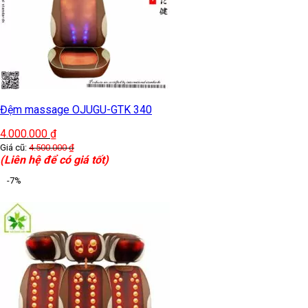
Đệm massage OJUGU-GTK 340
4.000.000
₫
Giá cũ:
4.500.000
₫
(Liên hệ để có giá tốt)
-7%