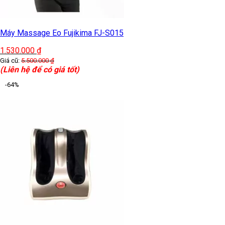
Máy Massage Eo Fujikima FJ-S015
1.530.000
₫
Giá cũ:
5.500.000
₫
(Liên hệ để có giá tốt)
-64%