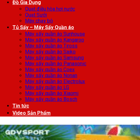
Đồ Gia Dụng
Quạt điều hòa hơi nước
Quạt Sưởi
Máy chạy bộ
Tủ Sấy – Máy Sấy Quần áo
Máy sấy quần áo Sunhouse
Máy sấy quần áo Kangaroo
Máy sấy quần áo Tiross
Máy sấy quần áo Saiko
Máy sấy quần áo Samsung
Máy sấy quần áo Panasonic
Máy sấy quần áo Coex
Máy sấy quần áo Nonan
Máy sấy quần áo Electrolux
Máy sấy quần áo LG
Máy sấy quần áo Xiaomi
Máy sấy quần áo Bosch
Tin tức
Video Sản Phẩm