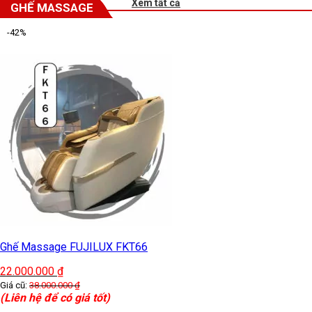
Xem tất cả
GHẾ MASSAGE
-42%
Ghế Massage FUJILUX FKT66
22.000.000
₫
Giá cũ:
38.000.000
₫
(Liên hệ để có giá tốt)