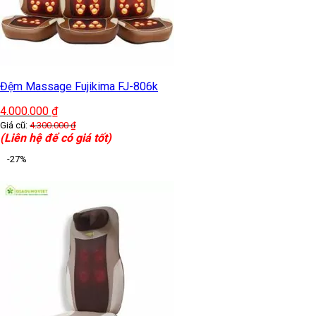
Đệm Massage Fujikima FJ-806k
4.000.000
₫
Giá cũ:
4.300.000
₫
(Liên hệ để có giá tốt)
-27%