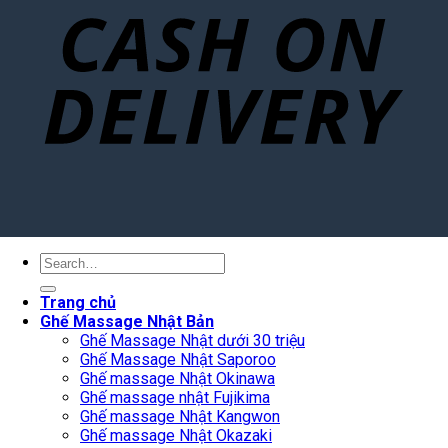
Search
for:
Trang chủ
Ghế Massage Nhật Bản
Ghế Massage Nhật dưới 30 triệu
Ghế Massage Nhật Saporoo
Ghế massage Nhật Okinawa
Ghế massage nhật Fujikima
Ghế massage Nhật Kangwon
Ghế massage Nhật Okazaki