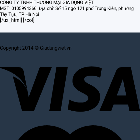
CÔNG TY TNHH THƯƠNG MẠI GIA DỤNG VIỆT
MST: 0105994366.
Địa chỉ: Số 15 ngõ 121 phố Trung Kiên, phường
Tây Tựu, TP Hà Nội
[/ux_html] [/col]
Copyright 2014 © Giadungviet.vn