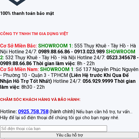
100% thanh toán bảo mật
CÔNG TY TNHH TM GIA DỤNG VIỆT
Cơ Sở Miền Bắc:
SHOWROOM 1:
555 Thụy Khuê - Tây Hồ - Hà
Nội Hotline 24/7:
0989.88.66.86 - 0913.023.989
SHOWROOM
2:
532 Thụy Khuê - Tây Hồ - Hà Nội Hotline 24/7:
0523.345678 -
0989.88.66.86
Thời gian làm việc
: 8h - 22h
Cơ Sở Miền Nam:
SHOWROOM 1
: Số 137 Nguyễn Phúc Nguyên
- Phường 10 - Quận 3 - TP.HCM
(Liên Hệ trước Khi Qua Để
Nhận Hỗ Trợ Tốt Nhất)
Hotline 24/7:
056.929.9999
Thời gian
làm việc
: 8h30 - 22h
CHĂM SÓC KHÁCH HÀNG VÀ BẢO HÀNH:
Hotline
:
0925.758.758
(hành chính)
Nếu bạn cần hỗ trợ, tư vấn...
Hãy để lại số điện thoại để chúng tôi gọi cho bạn ngay nhé.