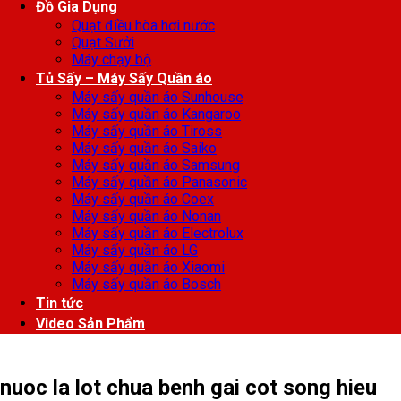
Đồ Gia Dụng
Quạt điều hòa hơi nước
Quạt Sưởi
Máy chạy bộ
Tủ Sấy – Máy Sấy Quần áo
Máy sấy quần áo Sunhouse
Máy sấy quần áo Kangaroo
Máy sấy quần áo Tiross
Máy sấy quần áo Saiko
Máy sấy quần áo Samsung
Máy sấy quần áo Panasonic
Máy sấy quần áo Coex
Máy sấy quần áo Nonan
Máy sấy quần áo Electrolux
Máy sấy quần áo LG
Máy sấy quần áo Xiaomi
Máy sấy quần áo Bosch
Tin tức
Video Sản Phẩm
nuoc la lot chua benh gai cot song hieu