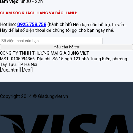
làm việc
: 8h30 - 22h
CHĂM SÓC KHÁCH HÀNG VÀ BẢO HÀNH:
Hotline
:
0925.758.758
(hành chính)
Nếu bạn cần hỗ trợ, tư vấn...
Hãy để lại số điện thoại để chúng tôi gọi cho bạn ngay nhé.
CÔNG TY TNHH THƯƠNG MẠI GIA DỤNG VIỆT
MST: 0105994366.
Địa chỉ: Số 15 ngõ 121 phố Trung Kiên, phường
Tây Tựu, TP Hà Nội
[/ux_html] [/col]
Copyright 2014 © Giadungviet.vn