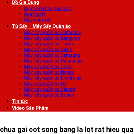
Đồ Gia Dụng
Quạt điều hòa hơi nước
Quạt Sưởi
Máy chạy bộ
Tủ Sấy – Máy Sấy Quần áo
Máy sấy quần áo Sunhouse
Máy sấy quần áo Kangaroo
Máy sấy quần áo Tiross
Máy sấy quần áo Saiko
Máy sấy quần áo Samsung
Máy sấy quần áo Panasonic
Máy sấy quần áo Coex
Máy sấy quần áo Nonan
Máy sấy quần áo Electrolux
Máy sấy quần áo LG
Máy sấy quần áo Xiaomi
Máy sấy quần áo Bosch
Tin tức
Video Sản Phẩm
chua gai cot song bang la lot rat hieu qua