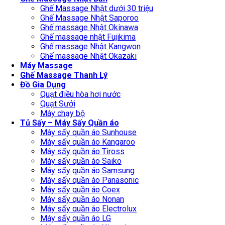
Ghế Massage Nhật dưới 30 triệu
Ghế Massage Nhật Saporoo
Ghế massage Nhật Okinawa
Ghế massage nhật Fujikima
Ghế massage Nhật Kangwon
Ghế massage Nhật Okazaki
Máy Massage
Ghế Massage Thanh Lý
Đồ Gia Dụng
Quạt điều hòa hơi nước
Quạt Sưởi
Máy chạy bộ
Tủ Sấy – Máy Sấy Quần áo
Máy sấy quần áo Sunhouse
Máy sấy quần áo Kangaroo
Máy sấy quần áo Tiross
Máy sấy quần áo Saiko
Máy sấy quần áo Samsung
Máy sấy quần áo Panasonic
Máy sấy quần áo Coex
Máy sấy quần áo Nonan
Máy sấy quần áo Electrolux
Máy sấy quần áo LG