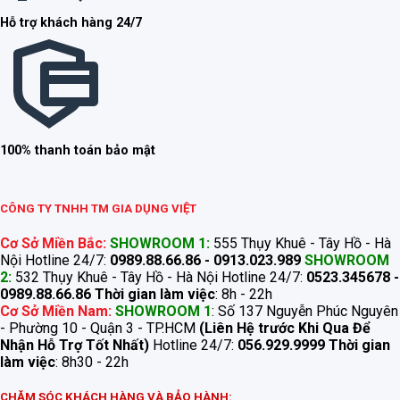
Hỗ trợ khách hàng 24/7
100% thanh toán bảo mật
CÔNG TY TNHH TM GIA DỤNG VIỆT
Cơ Sở Miền Bắc:
SHOWROOM 1:
555 Thụy Khuê - Tây Hồ - Hà
Nội Hotline 24/7:
0989.88.66.86 - 0913.023.989
SHOWROOM
2:
532 Thụy Khuê - Tây Hồ - Hà Nội Hotline 24/7:
0523.345678 -
0989.88.66.86
Thời gian làm việc
: 8h - 22h
Cơ Sở Miền Nam:
SHOWROOM 1
: Số 137 Nguyễn Phúc Nguyên
- Phường 10 - Quận 3 - TP.HCM
(Liên Hệ trước Khi Qua Để
Nhận Hỗ Trợ Tốt Nhất)
Hotline 24/7:
056.929.9999
Thời gian
làm việc
: 8h30 - 22h
CHĂM SÓC KHÁCH HÀNG VÀ BẢO HÀNH: