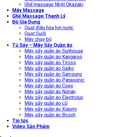
Ghế massage Nhật Okazaki
Máy Massage
Ghế Massage Thanh Lý
Đồ Gia Dụng
Quạt điều hòa hơi nước
Quạt Sưởi
Máy chạy bộ
Tủ Sấy – Máy Sấy Quần áo
Máy sấy quần áo Sunhouse
Máy sấy quần áo Kangaroo
Máy sấy quần áo Tiross
Máy sấy quần áo Saiko
Máy sấy quần áo Samsung
Máy sấy quần áo Panasonic
Máy sấy quần áo Coex
Máy sấy quần áo Nonan
Máy sấy quần áo Electrolux
Máy sấy quần áo LG
Máy sấy quần áo Xiaomi
Máy sấy quần áo Bosch
Tin tức
Video Sản Phẩm