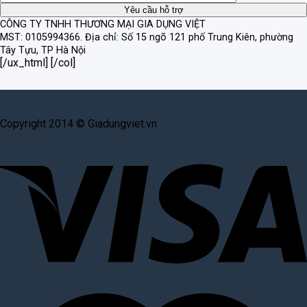
CÔNG TY TNHH THƯƠNG MẠI GIA DỤNG VIỆT
MST: 0105994366.
Địa chỉ: Số 15 ngõ 121 phố Trung Kiên, phường
Tây Tựu, TP Hà Nội
[/ux_html] [/col]
Copyright 2014 © Giadungviet.vn