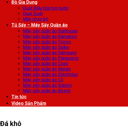
Đồ Gia Dụng
Quạt điều hòa hơi nước
Quạt Sưởi
Máy chạy bộ
Tủ Sấy – Máy Sấy Quần áo
Máy sấy quần áo Sunhouse
Máy sấy quần áo Kangaroo
Máy sấy quần áo Tiross
Máy sấy quần áo Saiko
Máy sấy quần áo Samsung
Máy sấy quần áo Panasonic
Máy sấy quần áo Coex
Máy sấy quần áo Nonan
Máy sấy quần áo Electrolux
Máy sấy quần áo LG
Máy sấy quần áo Xiaomi
Máy sấy quần áo Bosch
Tin tức
Video Sản Phẩm
Đá khô