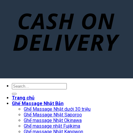
Search
for:
Trang chủ
Ghế Massage Nhật Bản
Ghế Massage Nhật dưới 30 triệu
Ghế Massage Nhật Saporoo
Ghế massage Nhật Okinawa
Ghế massage nhật Fujikima
Ghế massage Nhật Kangwon