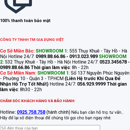
100% thanh toán bảo mật
CÔNG TY TNHH TM GIA DỤNG VIỆT
Cơ Sở Miền Bắc:
SHOWROOM 1:
555 Thụy Khuê - Tây Hồ - Hà
Nội Hotline 24/7:
0989.88.66.86 - 0913.023.989
SHOWROOM
2:
532 Thụy Khuê - Tây Hồ - Hà Nội Hotline 24/7:
0523.345678 -
0989.88.66.86
Thời gian làm việc
: 8h - 22h
Cơ Sở Miền Nam:
SHOWROOM 1
: Số 137 Nguyễn Phúc Nguyên
- Phường 10 - Quận 3 - TP.HCM
(Liên Hệ trước Khi Qua Để
Nhận Hỗ Trợ Tốt Nhất)
Hotline 24/7:
056.929.9999
Thời gian
làm việc
: 8h30 - 22h
CHĂM SÓC KHÁCH HÀNG VÀ BẢO HÀNH:
Hotline
:
0925.758.758
(hành chính)
Nếu bạn cần hỗ trợ, tư vấn...
Hãy để lại số điện thoại để chúng tôi gọi cho bạn ngay nhé.