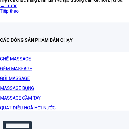
Hiện cả chức năng bình luận và tạo đường dẫn kết nối bị khóa.
←
Trước
Tiếp theo
→
CÁC DÒNG SẢN PHẨM BÁN CHẠY
GHẾ MASSAGE
ĐỆM MASSAGE
GỐI MASSAGE
MASSAGE BỤNG
MASSAGE CẦM TAY
QUẠT ĐIỀU HOÀ HƠI NƯỚC