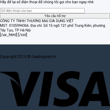
Hãy để lại số điện thoại để chúng tôi gọi cho bạn ngay nhé.
CÔNG TY TNHH THƯƠNG MẠI GIA DỤNG VIỆT
MST: 0105994366.
Địa chỉ: Số 15 ngõ 121 phố Trung Kiên, phường
Tây Tựu, TP Hà Nội
[/ux_html] [/col]
Copyright 2014 © Giadungviet.vn