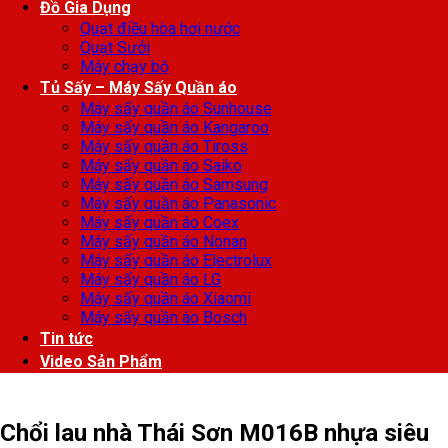
Đồ Gia Dụng
Quạt điều hòa hơi nước
Quạt Sưởi
Máy chạy bộ
Tủ Sấy – Máy Sấy Quần áo
Máy sấy quần áo Sunhouse
Máy sấy quần áo Kangaroo
Máy sấy quần áo Tiross
Máy sấy quần áo Saiko
Máy sấy quần áo Samsung
Máy sấy quần áo Panasonic
Máy sấy quần áo Coex
Máy sấy quần áo Nonan
Máy sấy quần áo Electrolux
Máy sấy quần áo LG
Máy sấy quần áo Xiaomi
Máy sấy quần áo Bosch
Tin tức
Video Sản Phẩm
Chổi lau nhà Thái Sơn M016B nhựa siêu