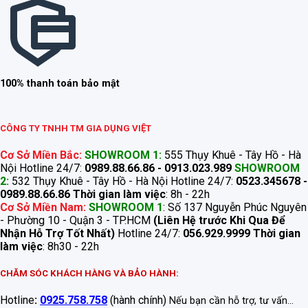
100% thanh toán bảo mật
CÔNG TY TNHH TM GIA DỤNG VIỆT
Cơ Sở Miền Bắc:
SHOWROOM 1:
555 Thụy Khuê - Tây Hồ - Hà
Nội Hotline 24/7:
0989.88.66.86 - 0913.023.989
SHOWROOM
2:
532 Thụy Khuê - Tây Hồ - Hà Nội Hotline 24/7:
0523.345678 -
0989.88.66.86
Thời gian làm việc
: 8h - 22h
Cơ Sở Miền Nam:
SHOWROOM 1
: Số 137 Nguyễn Phúc Nguyên
- Phường 10 - Quận 3 - TP.HCM
(Liên Hệ trước Khi Qua Để
Nhận Hỗ Trợ Tốt Nhất)
Hotline 24/7:
056.929.9999
Thời gian
làm việc
: 8h30 - 22h
CHĂM SÓC KHÁCH HÀNG VÀ BẢO HÀNH:
Hotline
:
0925.758.758
(hành chính)
Nếu bạn cần hỗ trợ, tư vấn...