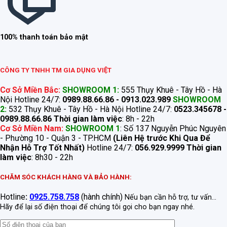
100% thanh toán bảo mật
CÔNG TY TNHH TM GIA DỤNG VIỆT
Cơ Sở Miền Bắc:
SHOWROOM 1:
555 Thụy Khuê - Tây Hồ - Hà
Nội Hotline 24/7:
0989.88.66.86 - 0913.023.989
SHOWROOM
2:
532 Thụy Khuê - Tây Hồ - Hà Nội Hotline 24/7:
0523.345678 -
0989.88.66.86
Thời gian làm việc
: 8h - 22h
Cơ Sở Miền Nam:
SHOWROOM 1
: Số 137 Nguyễn Phúc Nguyên
- Phường 10 - Quận 3 - TP.HCM
(Liên Hệ trước Khi Qua Để
Nhận Hỗ Trợ Tốt Nhất)
Hotline 24/7:
056.929.9999
Thời gian
làm việc
: 8h30 - 22h
CHĂM SÓC KHÁCH HÀNG VÀ BẢO HÀNH:
Hotline
:
0925.758.758
(hành chính)
Nếu bạn cần hỗ trợ, tư vấn...
Hãy để lại số điện thoại để chúng tôi gọi cho bạn ngay nhé.