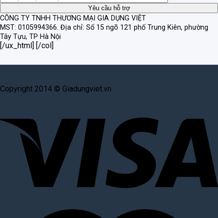
CÔNG TY TNHH THƯƠNG MẠI GIA DỤNG VIỆT
MST: 0105994366.
Địa chỉ: Số 15 ngõ 121 phố Trung Kiên, phường
Tây Tựu, TP Hà Nội
[/ux_html] [/col]
Copyright 2014 © Giadungviet.vn