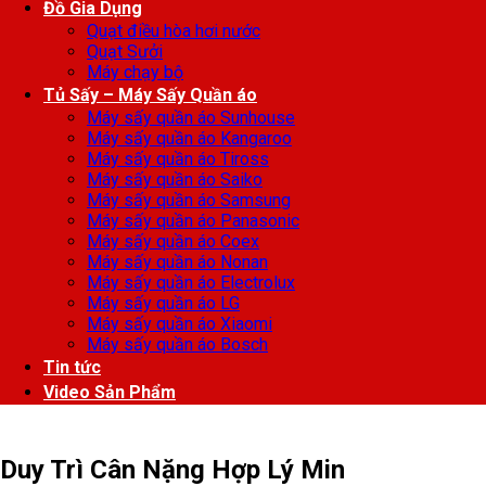
Đồ Gia Dụng
Quạt điều hòa hơi nước
Quạt Sưởi
Máy chạy bộ
Tủ Sấy – Máy Sấy Quần áo
Máy sấy quần áo Sunhouse
Máy sấy quần áo Kangaroo
Máy sấy quần áo Tiross
Máy sấy quần áo Saiko
Máy sấy quần áo Samsung
Máy sấy quần áo Panasonic
Máy sấy quần áo Coex
Máy sấy quần áo Nonan
Máy sấy quần áo Electrolux
Máy sấy quần áo LG
Máy sấy quần áo Xiaomi
Máy sấy quần áo Bosch
Tin tức
Video Sản Phẩm
Duy Trì Cân Nặng Hợp Lý Min