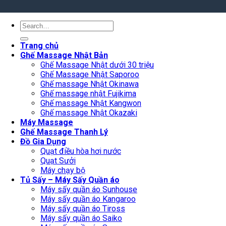
Search
for:
Trang chủ
Ghế Massage Nhật Bản
Ghế Massage Nhật dưới 30 triệu
Ghế Massage Nhật Saporoo
Ghế massage Nhật Okinawa
Ghế massage nhật Fujikima
Ghế massage Nhật Kangwon
Ghế massage Nhật Okazaki
Máy Massage
Ghế Massage Thanh Lý
Đồ Gia Dụng
Quạt điều hòa hơi nước
Quạt Sưởi
Máy chạy bộ
Tủ Sấy – Máy Sấy Quần áo
Máy sấy quần áo Sunhouse
Máy sấy quần áo Kangaroo
Máy sấy quần áo Tiross
Máy sấy quần áo Saiko