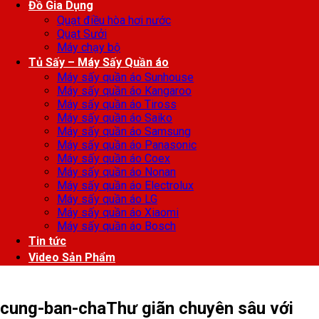
Đồ Gia Dụng
Quạt điều hòa hơi nước
Quạt Sưởi
Máy chạy bộ
Tủ Sấy – Máy Sấy Quần áo
Máy sấy quần áo Sunhouse
Máy sấy quần áo Kangaroo
Máy sấy quần áo Tiross
Máy sấy quần áo Saiko
Máy sấy quần áo Samsung
Máy sấy quần áo Panasonic
Máy sấy quần áo Coex
Máy sấy quần áo Nonan
Máy sấy quần áo Electrolux
Máy sấy quần áo LG
Máy sấy quần áo Xiaomi
Máy sấy quần áo Bosch
Tin tức
Video Sản Phẩm
cung-ban-chaThư giãn chuyên sâu với