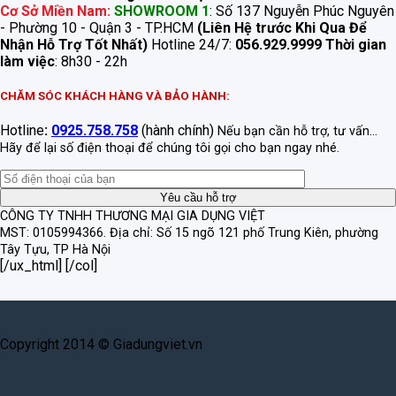
Cơ Sở Miền Nam:
SHOWROOM 1
: Số 137 Nguyễn Phúc Nguyên
- Phường 10 - Quận 3 - TP.HCM
(Liên Hệ trước Khi Qua Để
Nhận Hỗ Trợ Tốt Nhất)
Hotline 24/7:
056.929.9999
Thời gian
làm việc
: 8h30 - 22h
CHĂM SÓC KHÁCH HÀNG VÀ BẢO HÀNH:
Hotline
:
0925.758.758
(hành chính)
Nếu bạn cần hỗ trợ, tư vấn...
Hãy để lại số điện thoại để chúng tôi gọi cho bạn ngay nhé.
CÔNG TY TNHH THƯƠNG MẠI GIA DỤNG VIỆT
MST: 0105994366.
Địa chỉ: Số 15 ngõ 121 phố Trung Kiên, phường
Tây Tựu, TP Hà Nội
[/ux_html] [/col]
Copyright 2014 © Giadungviet.vn