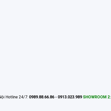
ội Hotline 24/7:
0989.88.66.86 - 0913.023.989
SHOWROOM 2: