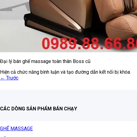
Đại lý bán ghế massage toàn thân Boss cũ
Hiện cả chức năng bình luận và tạo đường dẫn kết nối bị khóa.
←
Trước
CÁC DÒNG SẢN PHẨM BÁN CHẠY
GHẾ MASSAGE