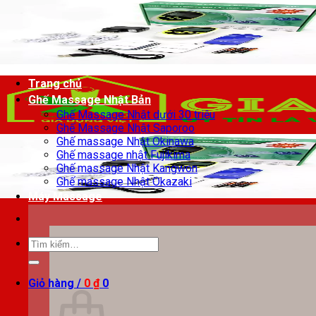
Chuyển
đến
nội
dung
Trang chủ
Ghế Massage Nhật Bản
Ghế Massage Nhật dưới 30 triệu
Ghế Massage Nhật Saporoo
Ghế massage Nhật Okinawa
Ghế massage nhật Fujikima
Ghế massage Nhật Kangwon
Ghế massage Nhật Okazaki
Máy Massage
Tìm
kiếm:
Giỏ hàng /
0
₫
0