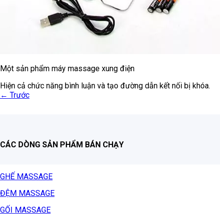
Một sản phẩm máy massage xung điện
Hiện cả chức năng bình luận và tạo đường dẫn kết nối bị khóa.
←
Trước
CÁC DÒNG SẢN PHẨM BÁN CHẠY
GHẾ MASSAGE
ĐỆM MASSAGE
GỐI MASSAGE