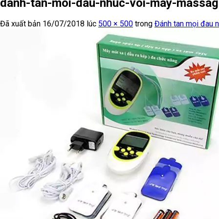
danh-tan-moi-dau-nhuc-voi-may-massag
Đã xuất bản
16/07/2018
lúc
500 × 500
trong
Đánh tan mọi đau 