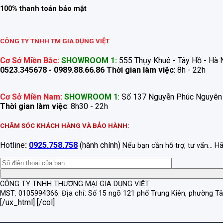
100% thanh toán bảo mật
CÔNG TY TNHH TM GIA DỤNG VIỆT
Cơ Sở Miền Bắc:
SHOWROOM 1:
555 Thụy Khuê - Tây Hồ - Hà N
0523.345678 - 0989.88.66.86
Thời gian làm việc
: 8h - 22h
Cơ Sở Miền Nam:
SHOWROOM 1
: Số 137 Nguyễn Phúc Nguyên
Thời gian làm việc
: 8h30 - 22h
CHĂM SÓC KHÁCH HÀNG VÀ BẢO HÀNH:
Hotline
:
0925.758.758
(hành chính)
Nếu bạn cần hỗ trợ, tư vấn... H
CÔNG TY TNHH THƯƠNG MẠI GIA DỤNG VIỆT
MST: 0105994366.
Địa chỉ: Số 15 ngõ 121 phố Trung Kiên, phường T
[/ux_html] [/col]