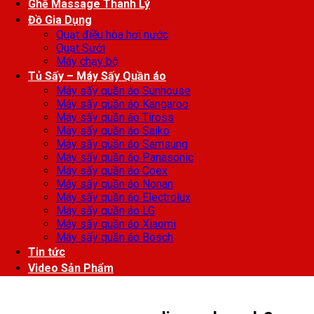
Ghế Massage Thanh Lý
Đồ Gia Dụng
Quạt điều hòa hơi nước
Quạt Sưởi
Máy chạy bộ
Tủ Sấy – Máy Sấy Quần áo
Máy sấy quần áo Sunhouse
Máy sấy quần áo Kangaroo
Máy sấy quần áo Tiross
Máy sấy quần áo Saiko
Máy sấy quần áo Samsung
Máy sấy quần áo Panasonic
Máy sấy quần áo Coex
Máy sấy quần áo Nonan
Máy sấy quần áo Electrolux
Máy sấy quần áo LG
Máy sấy quần áo Xiaomi
Máy sấy quần áo Bosch
Tin tức
Video Sản Phẩm