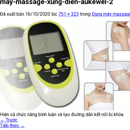
may-massage-xung-dien-aukewel-2
Đã xuất bản
16/10/2020
lúc
751 × 323
trong
Dùng máy massage 
Hiện cả chức năng bình luận và tạo đường dẫn kết nối bị khóa.
←
Trước
Tiếp theo
→