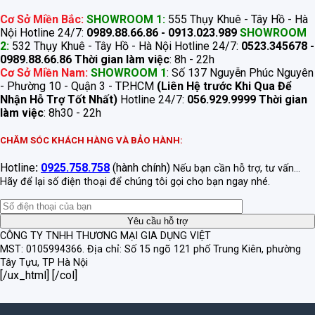
Cơ Sở Miền Bắc:
SHOWROOM 1:
555 Thụy Khuê - Tây Hồ - Hà
Nội Hotline 24/7:
0989.88.66.86 - 0913.023.989
SHOWROOM
2:
532 Thụy Khuê - Tây Hồ - Hà Nội Hotline 24/7:
0523.345678 -
0989.88.66.86
Thời gian làm việc
: 8h - 22h
Cơ Sở Miền Nam:
SHOWROOM 1
: Số 137 Nguyễn Phúc Nguyên
- Phường 10 - Quận 3 - TP.HCM
(Liên Hệ trước Khi Qua Để
Nhận Hỗ Trợ Tốt Nhất)
Hotline 24/7:
056.929.9999
Thời gian
làm việc
: 8h30 - 22h
CHĂM SÓC KHÁCH HÀNG VÀ BẢO HÀNH:
Hotline
:
0925.758.758
(hành chính)
Nếu bạn cần hỗ trợ, tư vấn...
Hãy để lại số điện thoại để chúng tôi gọi cho bạn ngay nhé.
CÔNG TY TNHH THƯƠNG MẠI GIA DỤNG VIỆT
MST: 0105994366.
Địa chỉ: Số 15 ngõ 121 phố Trung Kiên, phường
Tây Tựu, TP Hà Nội
[/ux_html] [/col]