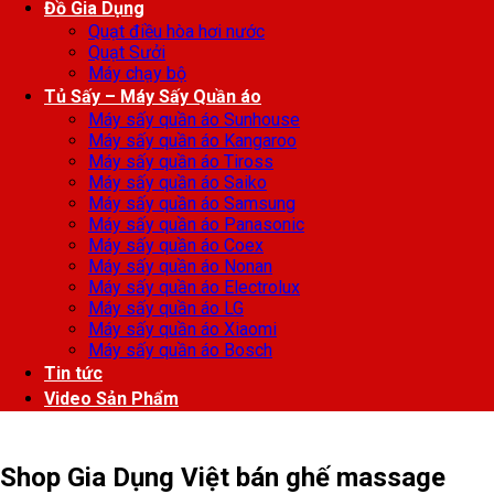
Đồ Gia Dụng
Quạt điều hòa hơi nước
Quạt Sưởi
Máy chạy bộ
Tủ Sấy – Máy Sấy Quần áo
Máy sấy quần áo Sunhouse
Máy sấy quần áo Kangaroo
Máy sấy quần áo Tiross
Máy sấy quần áo Saiko
Máy sấy quần áo Samsung
Máy sấy quần áo Panasonic
Máy sấy quần áo Coex
Máy sấy quần áo Nonan
Máy sấy quần áo Electrolux
Máy sấy quần áo LG
Máy sấy quần áo Xiaomi
Máy sấy quần áo Bosch
Tin tức
Video Sản Phẩm
Shop Gia Dụng Việt bán ghế massage