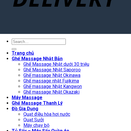
Search
for:
Trang chủ
Ghế Massage Nhật Bản
Ghế Massage Nhật dưới 30 triệu
Ghế Massage Nhật Saporoo
Ghế massage Nhật Okinawa
Ghế massage nhật Fujikima
Ghế massage Nhật Kangwon
Ghế massage Nhật Okazaki
Máy Massage
Ghế Massage Thanh Lý
Đồ Gia Dụng
Quạt điều hòa hơi nước
Quạt Sưởi
Máy chạy bộ
Tủ Sấy – Máy Sấy Quần áo