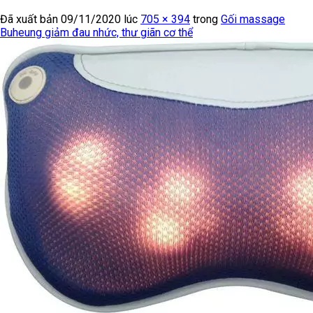
Đã xuất bản
09/11/2020
lúc
705 × 394
trong
Gối massage
Buheung giảm đau nhức, thư giãn cơ thể