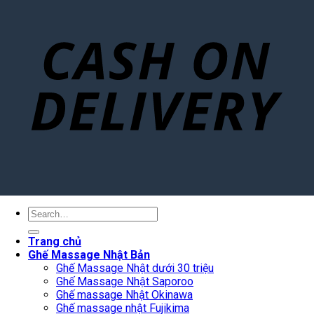
Search
for:
Trang chủ
Ghế Massage Nhật Bản
Ghế Massage Nhật dưới 30 triệu
Ghế Massage Nhật Saporoo
Ghế massage Nhật Okinawa
Ghế massage nhật Fujikima