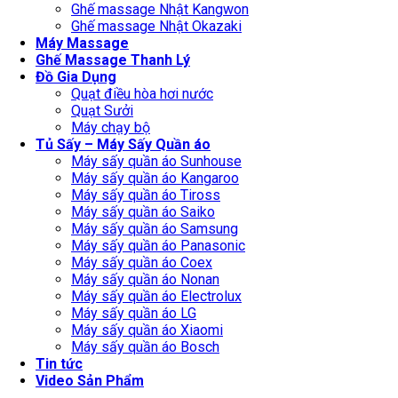
Ghế massage Nhật Kangwon
Ghế massage Nhật Okazaki
Máy Massage
Ghế Massage Thanh Lý
Đồ Gia Dụng
Quạt điều hòa hơi nước
Quạt Sưởi
Máy chạy bộ
Tủ Sấy – Máy Sấy Quần áo
Máy sấy quần áo Sunhouse
Máy sấy quần áo Kangaroo
Máy sấy quần áo Tiross
Máy sấy quần áo Saiko
Máy sấy quần áo Samsung
Máy sấy quần áo Panasonic
Máy sấy quần áo Coex
Máy sấy quần áo Nonan
Máy sấy quần áo Electrolux
Máy sấy quần áo LG
Máy sấy quần áo Xiaomi
Máy sấy quần áo Bosch
Tin tức
Video Sản Phẩm