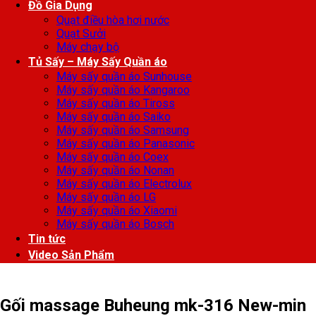
Đồ Gia Dụng
Quạt điều hòa hơi nước
Quạt Sưởi
Máy chạy bộ
Tủ Sấy – Máy Sấy Quần áo
Máy sấy quần áo Sunhouse
Máy sấy quần áo Kangaroo
Máy sấy quần áo Tiross
Máy sấy quần áo Saiko
Máy sấy quần áo Samsung
Máy sấy quần áo Panasonic
Máy sấy quần áo Coex
Máy sấy quần áo Nonan
Máy sấy quần áo Electrolux
Máy sấy quần áo LG
Máy sấy quần áo Xiaomi
Máy sấy quần áo Bosch
Tin tức
Video Sản Phẩm
Gối massage Buheung mk-316 New-min