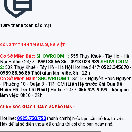
100% thanh toán bảo mật
CÔNG TY TNHH TM GIA DỤNG VIỆT
Cơ Sở Miền Bắc:
SHOWROOM 1:
555 Thụy Khuê - Tây Hồ - Hà
Nội Hotline 24/7:
0989.88.66.86 - 0913.023.989
SHOWROOM
2:
532 Thụy Khuê - Tây Hồ - Hà Nội Hotline 24/7:
0523.345678 -
0989.88.66.86
Thời gian làm việc
: 8h - 22h
Cơ Sở Miền Nam:
SHOWROOM 1
: Số 137 Nguyễn Phúc Nguyên
- Phường 10 - Quận 3 - TP.HCM
(Liên Hệ trước Khi Qua Để
Nhận Hỗ Trợ Tốt Nhất)
Hotline 24/7:
056.929.9999
Thời gian
làm việc
: 8h30 - 22h
CHĂM SÓC KHÁCH HÀNG VÀ BẢO HÀNH:
Hotline
:
0925.758.758
(hành chính)
Nếu bạn cần hỗ trợ, tư vấn...
Hãy để lại số điện thoại để chúng tôi gọi cho bạn ngay nhé.