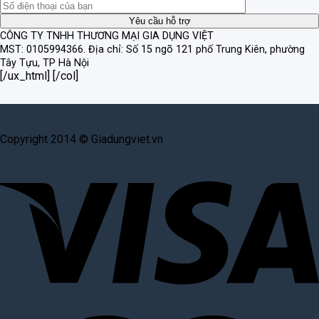
CÔNG TY TNHH THƯƠNG MẠI GIA DỤNG VIỆT
MST: 0105994366.
Địa chỉ: Số 15 ngõ 121 phố Trung Kiên, phường
Tây Tựu, TP Hà Nội
[/ux_html] [/col]
Copyright 2014 © Giadungviet.vn