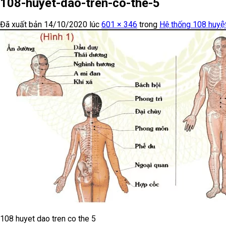
108-huyet-dao-tren-co-the-5
Đã xuất bản
14/10/2020
lúc
601 × 346
trong
Hệ thống 108 huyệt
108 huyet dao tren co the 5