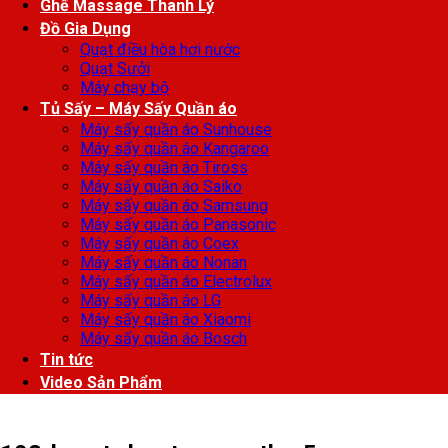
Ghế Massage Thanh Lý
Đồ Gia Dụng
Quạt điều hòa hơi nước
Quạt Sưởi
Máy chạy bộ
Tủ Sấy – Máy Sấy Quần áo
Máy sấy quần áo Sunhouse
Máy sấy quần áo Kangaroo
Máy sấy quần áo Tiross
Máy sấy quần áo Saiko
Máy sấy quần áo Samsung
Máy sấy quần áo Panasonic
Máy sấy quần áo Coex
Máy sấy quần áo Nonan
Máy sấy quần áo Electrolux
Máy sấy quần áo LG
Máy sấy quần áo Xiaomi
Máy sấy quần áo Bosch
Tin tức
Video Sản Phẩm