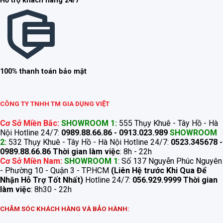
Hỗ trợ khách hàng 24/7
100% thanh toán bảo mật
CÔNG TY TNHH TM GIA DỤNG VIỆT
Cơ Sở Miền Bắc:
SHOWROOM 1:
555 Thụy Khuê - Tây Hồ - Hà
Nội Hotline 24/7:
0989.88.66.86 - 0913.023.989
SHOWROOM
2:
532 Thụy Khuê - Tây Hồ - Hà Nội Hotline 24/7:
0523.345678 -
0989.88.66.86
Thời gian làm việc
: 8h - 22h
Cơ Sở Miền Nam:
SHOWROOM 1
: Số 137 Nguyễn Phúc Nguyên
- Phường 10 - Quận 3 - TP.HCM
(Liên Hệ trước Khi Qua Để
Nhận Hỗ Trợ Tốt Nhất)
Hotline 24/7:
056.929.9999
Thời gian
làm việc
: 8h30 - 22h
CHĂM SÓC KHÁCH HÀNG VÀ BẢO HÀNH: