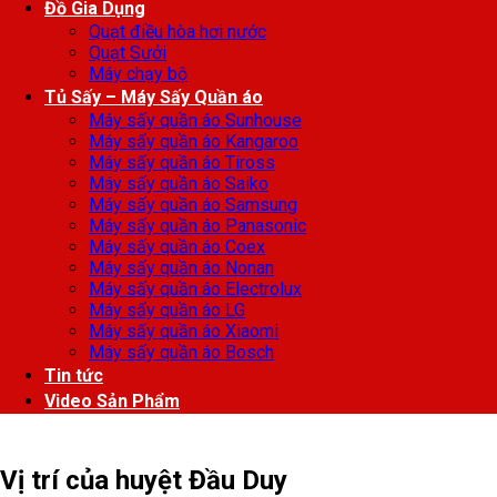
Đồ Gia Dụng
Quạt điều hòa hơi nước
Quạt Sưởi
Máy chạy bộ
Tủ Sấy – Máy Sấy Quần áo
Máy sấy quần áo Sunhouse
Máy sấy quần áo Kangaroo
Máy sấy quần áo Tiross
Máy sấy quần áo Saiko
Máy sấy quần áo Samsung
Máy sấy quần áo Panasonic
Máy sấy quần áo Coex
Máy sấy quần áo Nonan
Máy sấy quần áo Electrolux
Máy sấy quần áo LG
Máy sấy quần áo Xiaomi
Máy sấy quần áo Bosch
Tin tức
Video Sản Phẩm
Vị trí của huyệt Đầu Duy