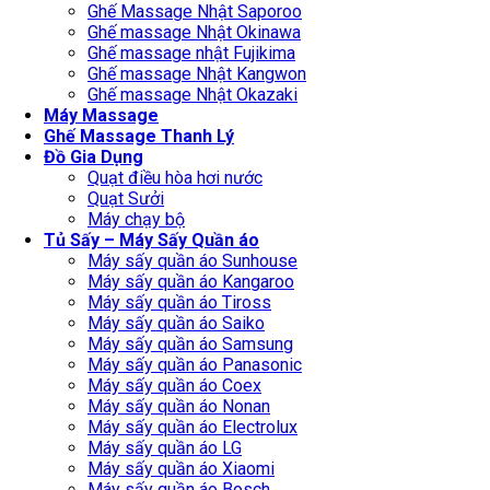
Ghế Massage Nhật Saporoo
Ghế massage Nhật Okinawa
Ghế massage nhật Fujikima
Ghế massage Nhật Kangwon
Ghế massage Nhật Okazaki
Máy Massage
Ghế Massage Thanh Lý
Đồ Gia Dụng
Quạt điều hòa hơi nước
Quạt Sưởi
Máy chạy bộ
Tủ Sấy – Máy Sấy Quần áo
Máy sấy quần áo Sunhouse
Máy sấy quần áo Kangaroo
Máy sấy quần áo Tiross
Máy sấy quần áo Saiko
Máy sấy quần áo Samsung
Máy sấy quần áo Panasonic
Máy sấy quần áo Coex
Máy sấy quần áo Nonan
Máy sấy quần áo Electrolux
Máy sấy quần áo LG
Máy sấy quần áo Xiaomi
Máy sấy quần áo Bosch