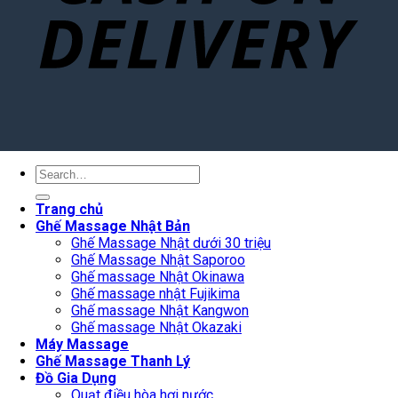
Search
for:
Trang chủ
Ghế Massage Nhật Bản
Ghế Massage Nhật dưới 30 triệu
Ghế Massage Nhật Saporoo
Ghế massage Nhật Okinawa
Ghế massage nhật Fujikima
Ghế massage Nhật Kangwon
Ghế massage Nhật Okazaki
Máy Massage
Ghế Massage Thanh Lý
Đồ Gia Dụng
Quạt điều hòa hơi nước