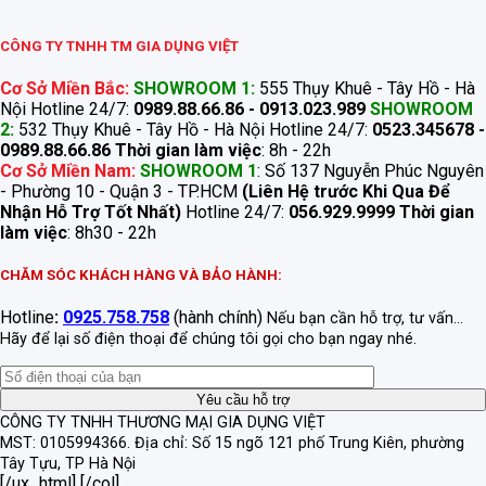
CÔNG TY TNHH TM GIA DỤNG VIỆT
Cơ Sở Miền Bắc:
SHOWROOM 1:
555 Thụy Khuê - Tây Hồ - Hà
Nội Hotline 24/7:
0989.88.66.86 - 0913.023.989
SHOWROOM
2:
532 Thụy Khuê - Tây Hồ - Hà Nội Hotline 24/7:
0523.345678 -
0989.88.66.86
Thời gian làm việc
: 8h - 22h
Cơ Sở Miền Nam:
SHOWROOM 1
: Số 137 Nguyễn Phúc Nguyên
- Phường 10 - Quận 3 - TP.HCM
(Liên Hệ trước Khi Qua Để
Nhận Hỗ Trợ Tốt Nhất)
Hotline 24/7:
056.929.9999
Thời gian
làm việc
: 8h30 - 22h
CHĂM SÓC KHÁCH HÀNG VÀ BẢO HÀNH:
Hotline
:
0925.758.758
(hành chính)
Nếu bạn cần hỗ trợ, tư vấn...
Hãy để lại số điện thoại để chúng tôi gọi cho bạn ngay nhé.
CÔNG TY TNHH THƯƠNG MẠI GIA DỤNG VIỆT
MST: 0105994366.
Địa chỉ: Số 15 ngõ 121 phố Trung Kiên, phường
Tây Tựu, TP Hà Nội
[/ux_html] [/col]