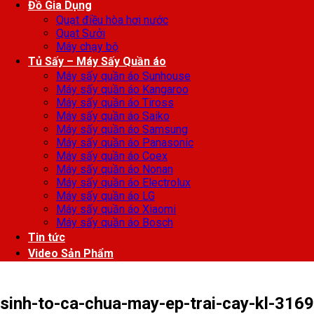
Đồ Gia Dụng
Quạt điều hòa hơi nước
Quạt Sưởi
Máy chạy bộ
Tủ Sấy – Máy Sấy Quần áo
Máy sấy quần áo Sunhouse
Máy sấy quần áo Kangaroo
Máy sấy quần áo Tiross
Máy sấy quần áo Saiko
Máy sấy quần áo Samsung
Máy sấy quần áo Panasonic
Máy sấy quần áo Coex
Máy sấy quần áo Nonan
Máy sấy quần áo Electrolux
Máy sấy quần áo LG
Máy sấy quần áo Xiaomi
Máy sấy quần áo Bosch
Tin tức
Video Sản Phẩm
sinh-to-ca-chua-may-ep-trai-cay-kl-3169