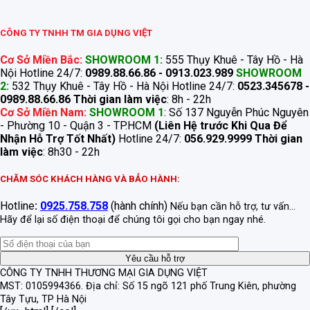
CÔNG TY TNHH TM GIA DỤNG VIỆT
Cơ Sở Miền Bắc:
SHOWROOM 1:
555 Thụy Khuê - Tây Hồ - Hà
Nội Hotline 24/7:
0989.88.66.86 - 0913.023.989
SHOWROOM
2:
532 Thụy Khuê - Tây Hồ - Hà Nội Hotline 24/7:
0523.345678 -
0989.88.66.86
Thời gian làm việc
: 8h - 22h
Cơ Sở Miền Nam:
SHOWROOM 1
: Số 137 Nguyễn Phúc Nguyên
- Phường 10 - Quận 3 - TP.HCM
(Liên Hệ trước Khi Qua Để
Nhận Hỗ Trợ Tốt Nhất)
Hotline 24/7:
056.929.9999
Thời gian
làm việc
: 8h30 - 22h
CHĂM SÓC KHÁCH HÀNG VÀ BẢO HÀNH:
Hotline
:
0925.758.758
(hành chính)
Nếu bạn cần hỗ trợ, tư vấn...
Hãy để lại số điện thoại để chúng tôi gọi cho bạn ngay nhé.
CÔNG TY TNHH THƯƠNG MẠI GIA DỤNG VIỆT
MST: 0105994366.
Địa chỉ: Số 15 ngõ 121 phố Trung Kiên, phường
Tây Tựu, TP Hà Nội