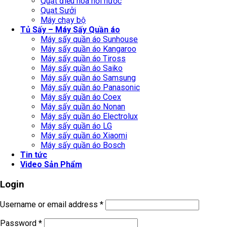
Quạt điều hòa hơi nước
Quạt Sưởi
Máy chạy bộ
Tủ Sấy – Máy Sấy Quần áo
Máy sấy quần áo Sunhouse
Máy sấy quần áo Kangaroo
Máy sấy quần áo Tiross
Máy sấy quần áo Saiko
Máy sấy quần áo Samsung
Máy sấy quần áo Panasonic
Máy sấy quần áo Coex
Máy sấy quần áo Nonan
Máy sấy quần áo Electrolux
Máy sấy quần áo LG
Máy sấy quần áo Xiaomi
Máy sấy quần áo Bosch
Tin tức
Video Sản Phẩm
Login
Username or email address
*
Password
*