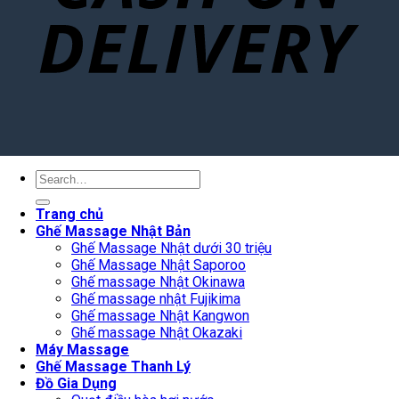
Search
for:
Trang chủ
Ghế Massage Nhật Bản
Ghế Massage Nhật dưới 30 triệu
Ghế Massage Nhật Saporoo
Ghế massage Nhật Okinawa
Ghế massage nhật Fujikima
Ghế massage Nhật Kangwon
Ghế massage Nhật Okazaki
Máy Massage
Ghế Massage Thanh Lý
Đồ Gia Dụng