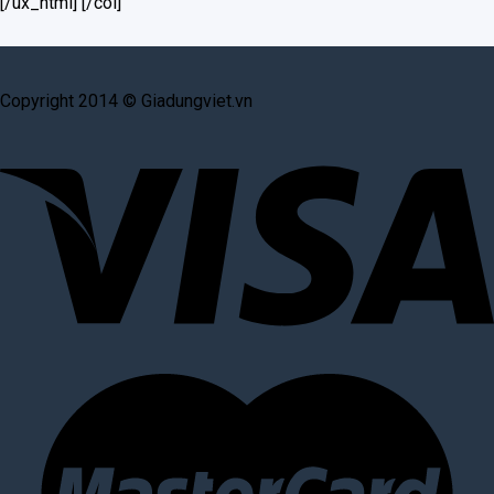
[/ux_html] [/col]
Copyright 2014 © Giadungviet.vn