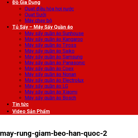
Đồ Gia Dụng
Quạt điều hòa hơi nước
Quạt Sưởi
Máy chạy bộ
Tủ Sấy – Máy Sấy Quần áo
Máy sấy quần áo Sunhouse
Máy sấy quần áo Kangaroo
Máy sấy quần áo Tiross
Máy sấy quần áo Saiko
Máy sấy quần áo Samsung
Máy sấy quần áo Panasonic
Máy sấy quần áo Coex
Máy sấy quần áo Nonan
Máy sấy quần áo Electrolux
Máy sấy quần áo LG
Máy sấy quần áo Xiaomi
Máy sấy quần áo Bosch
Tin tức
Video Sản Phẩm
may-rung-giam-beo-han-quoc-2