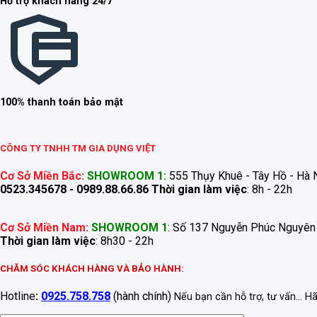
Hỗ trợ khách hàng 24/7
100% thanh toán bảo mật
CÔNG TY TNHH TM GIA DỤNG VIỆT
Cơ Sở Miền Bắc:
SHOWROOM 1:
555 Thụy Khuê - Tây Hồ - Hà N
0523.345678 - 0989.88.66.86
Thời gian làm việc
: 8h - 22h
Cơ Sở Miền Nam:
SHOWROOM 1
: Số 137 Nguyễn Phúc Nguyên
Thời gian làm việc
: 8h30 - 22h
CHĂM SÓC KHÁCH HÀNG VÀ BẢO HÀNH:
Hotline
:
0925.758.758
(hành chính)
Nếu bạn cần hỗ trợ, tư vấn... H