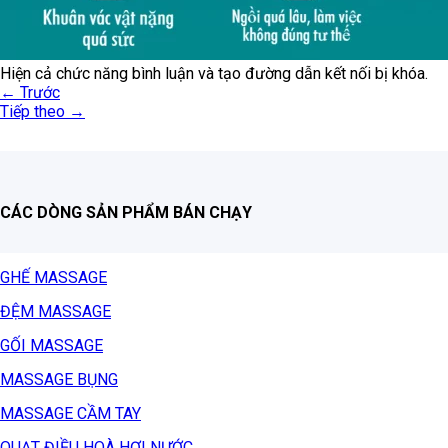
Hiện cả chức năng bình luận và tạo đường dẫn kết nối bị khóa.
←
Trước
Tiếp theo
→
CÁC DÒNG SẢN PHẨM BÁN CHẠY
GHẾ MASSAGE
ĐỆM MASSAGE
GỐI MASSAGE
MASSAGE BỤNG
MASSAGE CẦM TAY
QUẠT ĐIỀU HOÀ HƠI NƯỚC