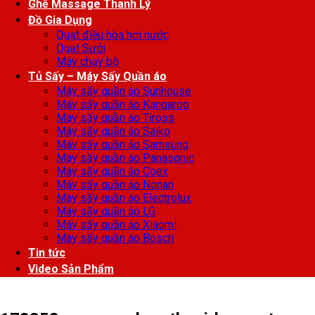
Ghế Massage Thanh Lý
Đồ Gia Dụng
Quạt điều hòa hơi nước
Quạt Sưởi
Máy chạy bộ
Tủ Sấy – Máy Sấy Quần áo
Máy sấy quần áo Sunhouse
Máy sấy quần áo Kangaroo
Máy sấy quần áo Tiross
Máy sấy quần áo Saiko
Máy sấy quần áo Samsung
Máy sấy quần áo Panasonic
Máy sấy quần áo Coex
Máy sấy quần áo Nonan
Máy sấy quần áo Electrolux
Máy sấy quần áo LG
Máy sấy quần áo Xiaomi
Máy sấy quần áo Bosch
Tin tức
Video Sản Phẩm