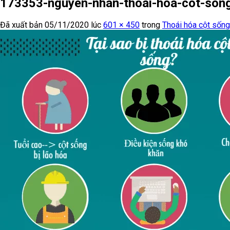
173353-nguyen-nhan-thoai-hoa-cot-son
Đã xuất bản
05/11/2020
lúc
601 × 450
trong
Thoái hóa cột sống 