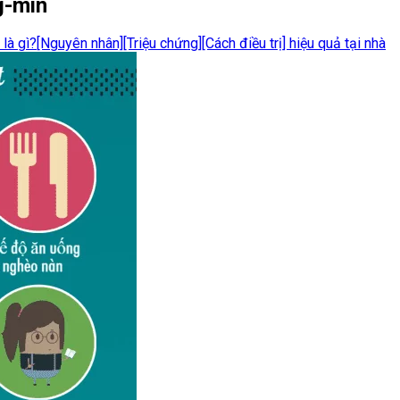
g-min
là gì?[Nguyên nhân][Triệu chứng][Cách điều trị] hiệu quả tại nhà