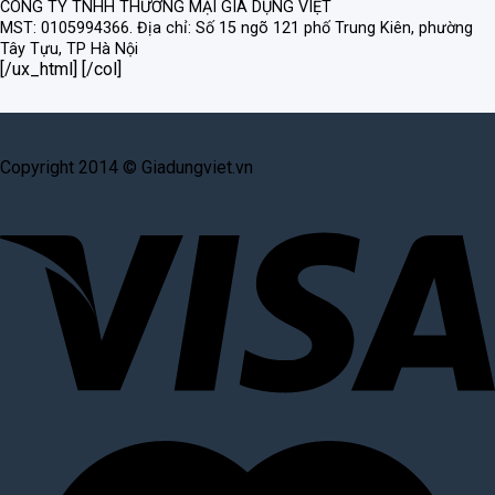
CÔNG TY TNHH THƯƠNG MẠI GIA DỤNG VIỆT
MST: 0105994366.
Địa chỉ: Số 15 ngõ 121 phố Trung Kiên, phường
Tây Tựu, TP Hà Nội
[/ux_html] [/col]
Copyright 2014 © Giadungviet.vn