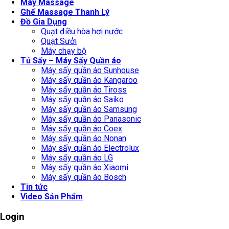
Máy Massage
Ghế Massage Thanh Lý
Đồ Gia Dụng
Quạt điều hòa hơi nước
Quạt Sưởi
Máy chạy bộ
Tủ Sấy – Máy Sấy Quần áo
Máy sấy quần áo Sunhouse
Máy sấy quần áo Kangaroo
Máy sấy quần áo Tiross
Máy sấy quần áo Saiko
Máy sấy quần áo Samsung
Máy sấy quần áo Panasonic
Máy sấy quần áo Coex
Máy sấy quần áo Nonan
Máy sấy quần áo Electrolux
Máy sấy quần áo LG
Máy sấy quần áo Xiaomi
Máy sấy quần áo Bosch
Tin tức
Video Sản Phẩm
Login