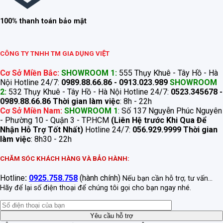
100% thanh toán bảo mật
CÔNG TY TNHH TM GIA DỤNG VIỆT
Cơ Sở Miền Bắc:
SHOWROOM 1:
555 Thụy Khuê - Tây Hồ - Hà
Nội Hotline 24/7:
0989.88.66.86 - 0913.023.989
SHOWROOM
2:
532 Thụy Khuê - Tây Hồ - Hà Nội Hotline 24/7:
0523.345678 -
0989.88.66.86
Thời gian làm việc
: 8h - 22h
Cơ Sở Miền Nam:
SHOWROOM 1
: Số 137 Nguyễn Phúc Nguyên
- Phường 10 - Quận 3 - TP.HCM
(Liên Hệ trước Khi Qua Để
Nhận Hỗ Trợ Tốt Nhất)
Hotline 24/7:
056.929.9999
Thời gian
làm việc
: 8h30 - 22h
CHĂM SÓC KHÁCH HÀNG VÀ BẢO HÀNH:
Hotline
:
0925.758.758
(hành chính)
Nếu bạn cần hỗ trợ, tư vấn...
Hãy để lại số điện thoại để chúng tôi gọi cho bạn ngay nhé.