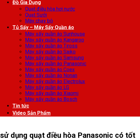
Đồ Gia Dụng
Quạt điều hòa hơi nước
Quạt Sưởi
Máy chạy bộ
Tủ Sấy – Máy Sấy Quần áo
Máy sấy quần áo Sunhouse
Máy sấy quần áo Kangaroo
Máy sấy quần áo Tiross
Máy sấy quần áo Saiko
Máy sấy quần áo Samsung
Máy sấy quần áo Panasonic
Máy sấy quần áo Coex
Máy sấy quần áo Nonan
Máy sấy quần áo Electrolux
Máy sấy quần áo LG
Máy sấy quần áo Xiaomi
Máy sấy quần áo Bosch
Tin tức
Video Sản Phẩm
sử dụng quạt điều hòa Panasonic có tốt