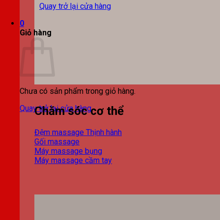
Quay trở lại cửa hàng
0
Giỏ hàng
Chưa có sản phẩm trong giỏ hàng.
Quay trở lại cửa hàng
Chăm sóc cơ thể
Đệm massage
Gối massage
Máy massage bụng
Máy massage cầm tay