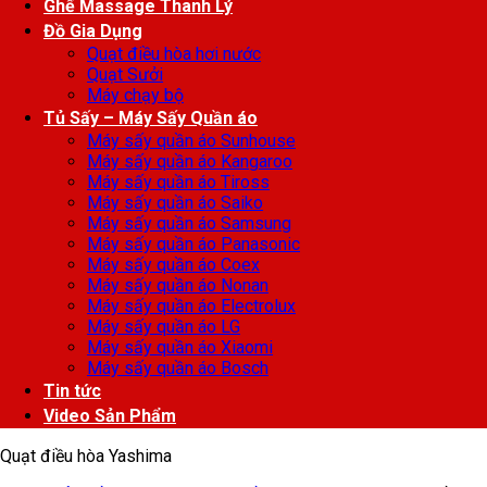
Ghế Massage Thanh Lý
Đồ Gia Dụng
Quạt điều hòa hơi nước
Quạt Sưởi
Máy chạy bộ
Tủ Sấy – Máy Sấy Quần áo
Máy sấy quần áo Sunhouse
Máy sấy quần áo Kangaroo
Máy sấy quần áo Tiross
Máy sấy quần áo Saiko
Máy sấy quần áo Samsung
Máy sấy quần áo Panasonic
Máy sấy quần áo Coex
Máy sấy quần áo Nonan
Máy sấy quần áo Electrolux
Máy sấy quần áo LG
Máy sấy quần áo Xiaomi
Máy sấy quần áo Bosch
Tin tức
Video Sản Phẩm
Quạt điều hòa Yashima