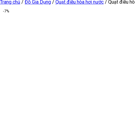
Trang chủ
/
Đồ Gia Dụng
/
Quạt điều hòa hơi nước
/
Quạt điều hò
-7%