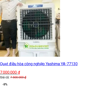
Quạt điều hòa công nghiệp Yashima YA-77130
7.000.000
₫
Giá cũ:
7.500.000
₫
-8%