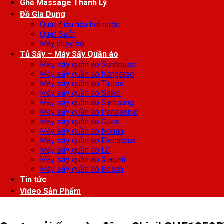
Ghế Massage Thanh Lý
Đồ Gia Dụng
Quạt điều hòa hơi nước
Quạt Sưởi
Máy chạy bộ
Tủ Sấy – Máy Sấy Quần áo
Máy sấy quần áo Sunhouse
Máy sấy quần áo Kangaroo
Máy sấy quần áo Tiross
Máy sấy quần áo Saiko
Máy sấy quần áo Samsung
Máy sấy quần áo Panasonic
Máy sấy quần áo Coex
Máy sấy quần áo Nonan
Máy sấy quần áo Electrolux
Máy sấy quần áo LG
Máy sấy quần áo Xiaomi
Máy sấy quần áo Bosch
Tin tức
Video Sản Phẩm