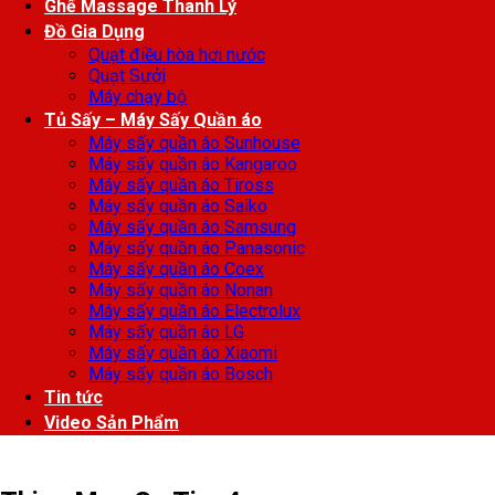
Ghế Massage Thanh Lý
Đồ Gia Dụng
Quạt điều hòa hơi nước
Quạt Sưởi
Máy chạy bộ
Tủ Sấy – Máy Sấy Quần áo
Máy sấy quần áo Sunhouse
Máy sấy quần áo Kangaroo
Máy sấy quần áo Tiross
Máy sấy quần áo Saiko
Máy sấy quần áo Samsung
Máy sấy quần áo Panasonic
Máy sấy quần áo Coex
Máy sấy quần áo Nonan
Máy sấy quần áo Electrolux
Máy sấy quần áo LG
Máy sấy quần áo Xiaomi
Máy sấy quần áo Bosch
Tin tức
Video Sản Phẩm