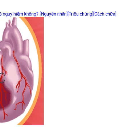
ó nguy hiểm không? [Nguyên nhân][Triệu chứng][Cách chữa]