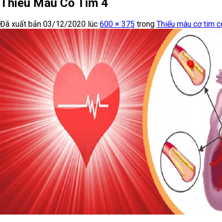
Thieu Mau Co Tim 4
Đã xuất bản
03/12/2020
lúc
600 × 375
trong
Thiếu máu cơ tim c