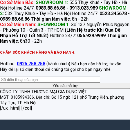
Cơ Sở Miền Bắc:
SHOWROOM 1:
555 Thụy Khuê - Tây Hồ - Hà
Nội Hotline 24/7:
0989.88.66.86 - 0913.023.989
SHOWROOM
2:
532 Thụy Khuê - Tây Hồ - Hà Nội Hotline 24/7:
0523.345678 -
0989.88.66.86
Thời gian làm việc
: 8h - 22h
Cơ Sở Miền Nam:
SHOWROOM 1
: Số 137 Nguyễn Phúc Nguyên
- Phường 10 - Quận 3 - TP.HCM
(Liên Hệ trước Khi Qua Để
Nhận Hỗ Trợ Tốt Nhất)
Hotline 24/7:
056.929.9999
Thời gian
làm việc
: 8h30 - 22h
CHĂM SÓC KHÁCH HÀNG VÀ BẢO HÀNH:
Hotline
:
0925.758.758
(hành chính)
Nếu bạn cần hỗ trợ, tư vấn...
Hãy để lại số điện thoại để chúng tôi gọi cho bạn ngay nhé.
CÔNG TY TNHH THƯƠNG MẠI GIA DỤNG VIỆT
MST: 0105994366.
Địa chỉ: Số 15 ngõ 121 phố Trung Kiên, phường
Tây Tựu, TP Hà Nội
[/ux_html] [/col]