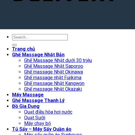
Search
for:
Trang chủ
Ghế Massage Nhật Bản
Ghế Massage Nhật dưới 30 triệu
Ghế Massage Nhật Saporoo
Ghế massage Nhật Okinawa
Ghế massage nhật Fujikima
Ghế massage Nhật Kangwon
Ghế massage Nhật Okazaki
Máy Massage
Ghế Massage Thanh Lý
Đồ Gia Dụng
Quạt điều hòa hơi nước
Quạt Sưởi
Máy chạy bộ
Tủ Sấy – Máy Sấy Quần áo
Máy sấy quần áo Sunhouse