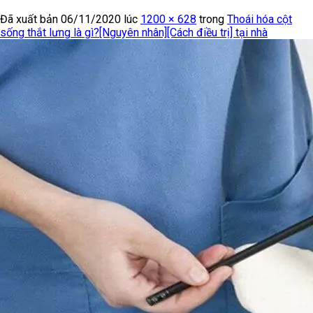
Đã xuất bản
06/11/2020
lúc
1200 × 628
trong
Thoái hóa cột
sống thắt lưng là gì?[Nguyên nhân][Cách điều trị] tại nhà