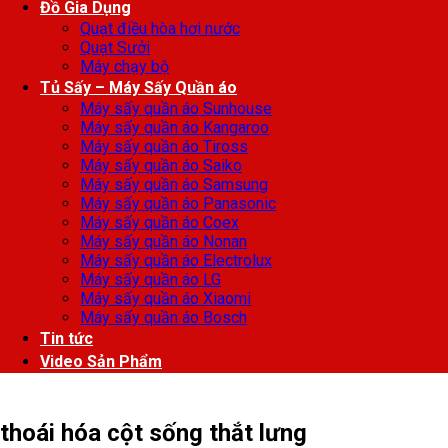
Đồ Gia Dụng
Quạt điều hòa hơi nước
Quạt Sưởi
Máy chạy bộ
Tủ Sấy – Máy Sấy Quần áo
Máy sấy quần áo Sunhouse
Máy sấy quần áo Kangaroo
Máy sấy quần áo Tiross
Máy sấy quần áo Saiko
Máy sấy quần áo Samsung
Máy sấy quần áo Panasonic
Máy sấy quần áo Coex
Máy sấy quần áo Nonan
Máy sấy quần áo Electrolux
Máy sấy quần áo LG
Máy sấy quần áo Xiaomi
Máy sấy quần áo Bosch
Tin tức
Video Sản Phẩm
thoái hóa cột sống thắt lưng