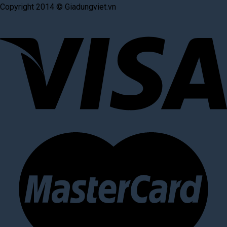
Copyright 2014 © Giadungviet.vn