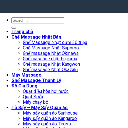
Search
for:
Trang chủ
Ghế Massage Nhật Bản
Ghế Massage Nhật dưới 30 triệu
Ghế Massage Nhật Saporoo
Ghế massage Nhật Okinawa
Ghế massage nhật Fujikima
Ghế massage Nhật Kangwon
Ghế massage Nhật Okazaki
Máy Massage
Ghế Massage Thanh Lý
Đồ Gia Dụng
Quạt điều hòa hơi nước
Quạt Sưởi
Máy chạy bộ
Tủ Sấy – Máy Sấy Quần áo
Máy sấy quần áo Sunhouse
Máy sấy quần áo Kangaroo
Máy sấy quần áo Tiross