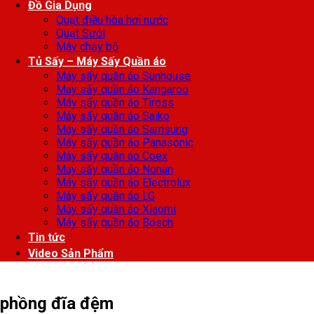
Đồ Gia Dụng
Quạt điều hòa hơi nước
Quạt Sưởi
Máy chạy bộ
Tủ Sấy – Máy Sấy Quần áo
Máy sấy quần áo Sunhouse
Máy sấy quần áo Kangaroo
Máy sấy quần áo Tiross
Máy sấy quần áo Saiko
Máy sấy quần áo Samsung
Máy sấy quần áo Panasonic
Máy sấy quần áo Coex
Máy sấy quần áo Nonan
Máy sấy quần áo Electrolux
Máy sấy quần áo LG
Máy sấy quần áo Xiaomi
Máy sấy quần áo Bosch
Tin tức
Video Sản Phẩm
phồng đĩa đệm