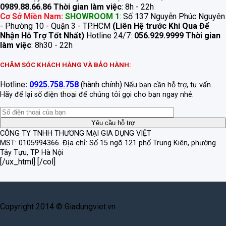
0989.88.66.86
Thời gian làm việc
: 8h - 22h
Cơ Sở Miền Nam:
SHOWROOM 1
: Số 137 Nguyễn Phúc Nguyên
- Phường 10 - Quận 3 - TP.HCM
(Liên Hệ trước Khi Qua Để
Nhận Hỗ Trợ Tốt Nhất)
Hotline 24/7:
056.929.9999
Thời gian
làm việc
: 8h30 - 22h
CHĂM SÓC KHÁCH HÀNG VÀ BẢO HÀNH:
Hotline
:
0925.758.758
(hành chính)
Nếu bạn cần hỗ trợ, tư vấn...
Hãy để lại số điện thoại để chúng tôi gọi cho bạn ngay nhé.
CÔNG TY TNHH THƯƠNG MẠI GIA DỤNG VIỆT
MST: 0105994366.
Địa chỉ: Số 15 ngõ 121 phố Trung Kiên, phường
Tây Tựu, TP Hà Nội
[/ux_html] [/col]
Copyright 2014 © Giadungviet.vn