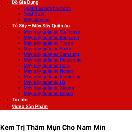
Đồ Gia Dụng
Quạt điều hòa hơi nước
Quạt Sưởi
Máy chạy bộ
Tủ Sấy – Máy Sấy Quần áo
Máy sấy quần áo Sunhouse
Máy sấy quần áo Kangaroo
Máy sấy quần áo Tiross
Máy sấy quần áo Saiko
Máy sấy quần áo Samsung
Máy sấy quần áo Panasonic
Máy sấy quần áo Coex
Máy sấy quần áo Nonan
Máy sấy quần áo Electrolux
Máy sấy quần áo LG
Máy sấy quần áo Xiaomi
Máy sấy quần áo Bosch
Tin tức
Video Sản Phẩm
Kem Trị Thâm Mụn Cho Nam Min