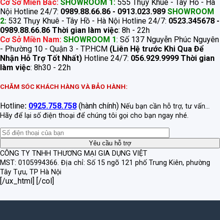
Cơ Sở Miền Bắc:
SHOWROOM 1:
555 Thụy Khuê - Tây Hồ - Hà
Nội Hotline 24/7:
0989.88.66.86 - 0913.023.989
SHOWROOM
2:
532 Thụy Khuê - Tây Hồ - Hà Nội Hotline 24/7:
0523.345678 -
0989.88.66.86
Thời gian làm việc
: 8h - 22h
Cơ Sở Miền Nam:
SHOWROOM 1
: Số 137 Nguyễn Phúc Nguyên
- Phường 10 - Quận 3 - TP.HCM
(Liên Hệ trước Khi Qua Để
Nhận Hỗ Trợ Tốt Nhất)
Hotline 24/7:
056.929.9999
Thời gian
làm việc
: 8h30 - 22h
CHĂM SÓC KHÁCH HÀNG VÀ BẢO HÀNH:
Hotline
:
0925.758.758
(hành chính)
Nếu bạn cần hỗ trợ, tư vấn...
Hãy để lại số điện thoại để chúng tôi gọi cho bạn ngay nhé.
CÔNG TY TNHH THƯƠNG MẠI GIA DỤNG VIỆT
MST: 0105994366.
Địa chỉ: Số 15 ngõ 121 phố Trung Kiên, phường
Tây Tựu, TP Hà Nội
[/ux_html] [/col]