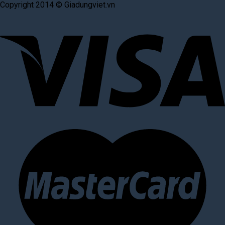
Copyright 2014 © Giadungviet.vn