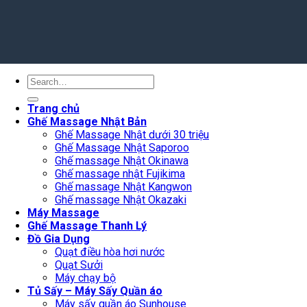
Search
for:
Trang chủ
Ghế Massage Nhật Bản
Ghế Massage Nhật dưới 30 triệu
Ghế Massage Nhật Saporoo
Ghế massage Nhật Okinawa
Ghế massage nhật Fujikima
Ghế massage Nhật Kangwon
Ghế massage Nhật Okazaki
Máy Massage
Ghế Massage Thanh Lý
Đồ Gia Dụng
Quạt điều hòa hơi nước
Quạt Sưởi
Máy chạy bộ
Tủ Sấy – Máy Sấy Quần áo
Máy sấy quần áo Sunhouse