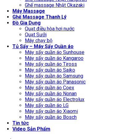
Ghế massage Nhật Okazaki
Máy Massage
Ghế Massage Thanh Lý
Đồ Gia Dụng
Quạt điều hòa hơi nước
Quạt Sưởi
Máy chạy bộ
Tủ Sấy – Máy Sấy Quần áo
Máy sấy quần áo Sunhouse
Máy sấy quần áo Kangaroo
Máy sấy quần áo Tiross
Máy sấy quần áo Saiko
Máy sấy quần áo Samsung
Máy sấy quần áo Panasonic
Máy sấy quần áo Coex
Máy sấy quần áo Nonan
Máy sấy quần áo Electrolux
Máy sấy quần áo LG
Máy sấy quần áo Xiaomi
Máy sấy quần áo Bosch
Tin tức
Video Sản Phẩm