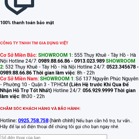
100% thanh toán bảo mật
CÔNG TY TNHH TM GIA DỤNG VIỆT
Cơ Sở Miền Bắc:
SHOWROOM 1:
555 Thụy Khuê - Tây Hồ - Hà
Nội Hotline 24/7:
0989.88.66.86 - 0913.023.989
SHOWROOM
2:
532 Thụy Khuê - Tây Hồ - Hà Nội Hotline 24/7:
0523.345678 -
0989.88.66.86
Thời gian làm việc
: 8h - 22h
Cơ Sở Miền Nam:
SHOWROOM 1
: Số 137 Nguyễn Phúc Nguyên
- Phường 10 - Quận 3 - TP.HCM
(Liên Hệ trước Khi Qua Để
Nhận Hỗ Trợ Tốt Nhất)
Hotline 24/7:
056.929.9999
Thời gian
làm việc
: 8h30 - 22h
CHĂM SÓC KHÁCH HÀNG VÀ BẢO HÀNH:
Hotline
:
0925.758.758
(hành chính)
Nếu bạn cần hỗ trợ, tư vấn...
Hãy để lại số điện thoại để chúng tôi gọi cho bạn ngay nhé.