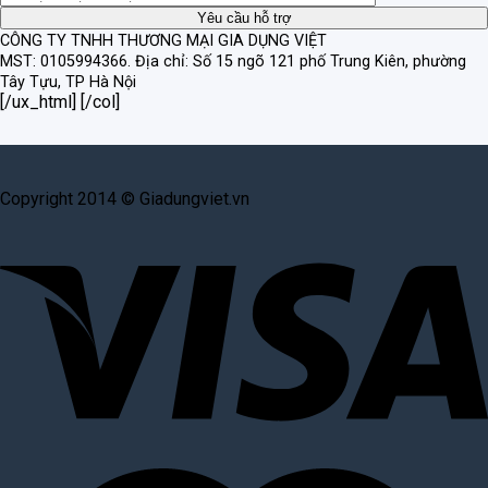
CÔNG TY TNHH THƯƠNG MẠI GIA DỤNG VIỆT
MST: 0105994366.
Địa chỉ: Số 15 ngõ 121 phố Trung Kiên, phường
Tây Tựu, TP Hà Nội
[/ux_html] [/col]
Copyright 2014 © Giadungviet.vn