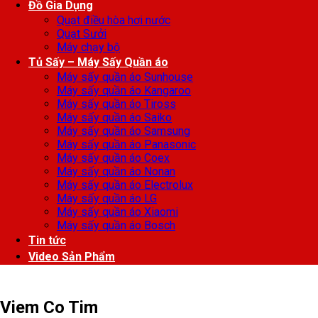
Đồ Gia Dụng
Quạt điều hòa hơi nước
Quạt Sưởi
Máy chạy bộ
Tủ Sấy – Máy Sấy Quần áo
Máy sấy quần áo Sunhouse
Máy sấy quần áo Kangaroo
Máy sấy quần áo Tiross
Máy sấy quần áo Saiko
Máy sấy quần áo Samsung
Máy sấy quần áo Panasonic
Máy sấy quần áo Coex
Máy sấy quần áo Nonan
Máy sấy quần áo Electrolux
Máy sấy quần áo LG
Máy sấy quần áo Xiaomi
Máy sấy quần áo Bosch
Tin tức
Video Sản Phẩm
Viem Co Tim