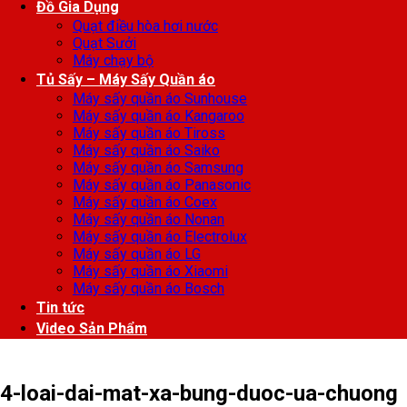
Đồ Gia Dụng
Quạt điều hòa hơi nước
Quạt Sưởi
Máy chạy bộ
Tủ Sấy – Máy Sấy Quần áo
Máy sấy quần áo Sunhouse
Máy sấy quần áo Kangaroo
Máy sấy quần áo Tiross
Máy sấy quần áo Saiko
Máy sấy quần áo Samsung
Máy sấy quần áo Panasonic
Máy sấy quần áo Coex
Máy sấy quần áo Nonan
Máy sấy quần áo Electrolux
Máy sấy quần áo LG
Máy sấy quần áo Xiaomi
Máy sấy quần áo Bosch
Tin tức
Video Sản Phẩm
4-loai-dai-mat-xa-bung-duoc-ua-chuong