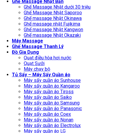
Ghế Massage Nhật Bản
Ghế Massage Nhật dưới 30 triệu
Ghế Massage Nhật Saporoo
Ghế massage Nhật Okinawa
Ghế massage nhật Fujikima
Ghế massage Nhật Kangwon
Ghế massage Nhật Okazaki
Máy Massage
Ghế Massage Thanh Lý
Đồ Gia Dụng
Quạt điều hòa hơi nước
Quạt Sưởi
Máy chạy bộ
Tủ Sấy – Máy Sấy Quần áo
Máy sấy quần áo Sunhouse
Máy sấy quần áo Kangaroo
Máy sấy quần áo Tiross
Máy sấy quần áo Saiko
Máy sấy quần áo Samsung
Máy sấy quần áo Panasonic
Máy sấy quần áo Coex
Máy sấy quần áo Nonan
Máy sấy quần áo Electrolux
Máy sấy quần áo LG