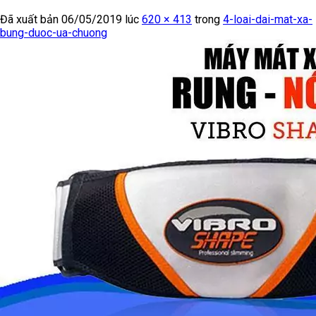
Đã xuất bản
06/05/2019
lúc
620 × 413
trong
4-loai-dai-mat-xa-
bung-duoc-ua-chuong