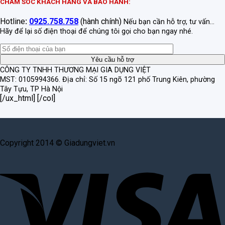
CHĂM SÓC KHÁCH HÀNG VÀ BẢO HÀNH:
Hotline
:
0925.758.758
(hành chính)
Nếu bạn cần hỗ trợ, tư vấn...
Hãy để lại số điện thoại để chúng tôi gọi cho bạn ngay nhé.
CÔNG TY TNHH THƯƠNG MẠI GIA DỤNG VIỆT
MST: 0105994366.
Địa chỉ: Số 15 ngõ 121 phố Trung Kiên, phường
Tây Tựu, TP Hà Nội
[/ux_html] [/col]
Copyright 2014 © Giadungviet.vn