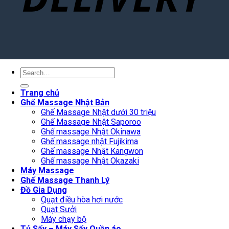
Search
for:
Trang chủ
Ghế Massage Nhật Bản
Ghế Massage Nhật dưới 30 triệu
Ghế Massage Nhật Saporoo
Ghế massage Nhật Okinawa
Ghế massage nhật Fujikima
Ghế massage Nhật Kangwon
Ghế massage Nhật Okazaki
Máy Massage
Ghế Massage Thanh Lý
Đồ Gia Dụng
Quạt điều hòa hơi nước
Quạt Sưởi
Máy chạy bộ
Tủ Sấy – Máy Sấy Quần áo