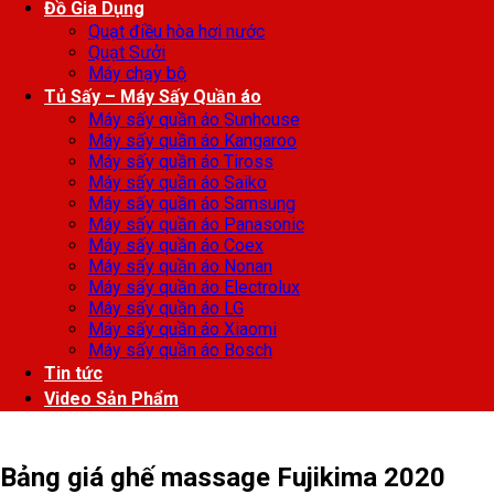
Đồ Gia Dụng
Quạt điều hòa hơi nước
Quạt Sưởi
Máy chạy bộ
Tủ Sấy – Máy Sấy Quần áo
Máy sấy quần áo Sunhouse
Máy sấy quần áo Kangaroo
Máy sấy quần áo Tiross
Máy sấy quần áo Saiko
Máy sấy quần áo Samsung
Máy sấy quần áo Panasonic
Máy sấy quần áo Coex
Máy sấy quần áo Nonan
Máy sấy quần áo Electrolux
Máy sấy quần áo LG
Máy sấy quần áo Xiaomi
Máy sấy quần áo Bosch
Tin tức
Video Sản Phẩm
Bảng giá ghế massage Fujikima 2020