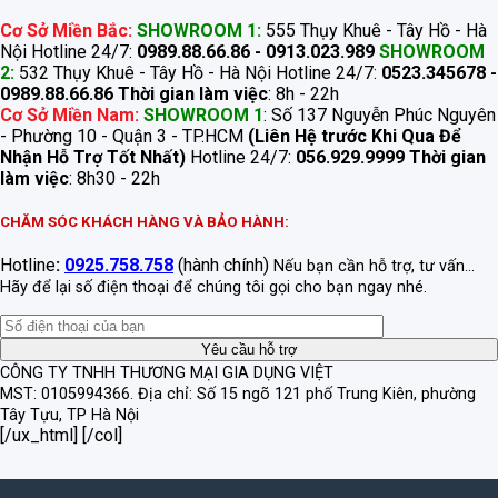
Cơ Sở Miền Bắc:
SHOWROOM 1:
555 Thụy Khuê - Tây Hồ - Hà
Nội Hotline 24/7:
0989.88.66.86 - 0913.023.989
SHOWROOM
2:
532 Thụy Khuê - Tây Hồ - Hà Nội Hotline 24/7:
0523.345678 -
0989.88.66.86
Thời gian làm việc
: 8h - 22h
Cơ Sở Miền Nam:
SHOWROOM 1
: Số 137 Nguyễn Phúc Nguyên
- Phường 10 - Quận 3 - TP.HCM
(Liên Hệ trước Khi Qua Để
Nhận Hỗ Trợ Tốt Nhất)
Hotline 24/7:
056.929.9999
Thời gian
làm việc
: 8h30 - 22h
CHĂM SÓC KHÁCH HÀNG VÀ BẢO HÀNH:
Hotline
:
0925.758.758
(hành chính)
Nếu bạn cần hỗ trợ, tư vấn...
Hãy để lại số điện thoại để chúng tôi gọi cho bạn ngay nhé.
CÔNG TY TNHH THƯƠNG MẠI GIA DỤNG VIỆT
MST: 0105994366.
Địa chỉ: Số 15 ngõ 121 phố Trung Kiên, phường
Tây Tựu, TP Hà Nội
[/ux_html] [/col]