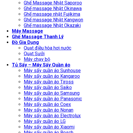
Ghế Massage Nhật Saporoo
Ghế massage Nhật Okinawa
Ghế massage nhật Fujikima
Ghế massage Nhật Kangwon
Ghế massage Nhật Okazaki
Máy Massage
Ghế Massage Thanh Lý
Đồ Gia Dụng
Quạt điều hòa hơi nước
Quạt Sưởi
Máy chạy bộ
Tủ Sấy – Máy Sấy Quần áo
Máy sấy quần áo Sunhouse
Máy sấy quần áo Kangaroo
Máy sấy quần áo Tiross
Máy sấy quần áo Saiko
Máy sấy quần áo Samsung
Máy sấy quần áo Panasonic
Máy sấy quần áo Coex
Máy sấy quần áo Nonan
Máy sấy quần áo Electrolux
Máy sấy quần áo LG
Máy sấy quần áo Xiaomi
Máy sấy quần áo Bosch