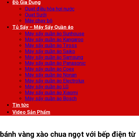
Đồ Gia Dụng
Quạt điều hòa hơi nước
Quạt Sưởi
Máy chạy bộ
Tủ Sấy – Máy Sấy Quần áo
Máy sấy quần áo Sunhouse
Máy sấy quần áo Kangaroo
Máy sấy quần áo Tiross
Máy sấy quần áo Saiko
Máy sấy quần áo Samsung
Máy sấy quần áo Panasonic
Máy sấy quần áo Coex
Máy sấy quần áo Nonan
Máy sấy quần áo Electrolux
Máy sấy quần áo LG
Máy sấy quần áo Xiaomi
Máy sấy quần áo Bosch
Tin tức
Video Sản Phẩm
bánh vàng xào chua ngọt với bếp điện từ