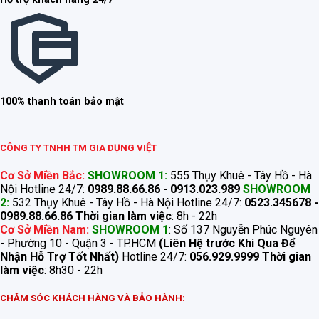
100% thanh toán bảo mật
CÔNG TY TNHH TM GIA DỤNG VIỆT
Cơ Sở Miền Bắc:
SHOWROOM 1:
555 Thụy Khuê - Tây Hồ - Hà
Nội Hotline 24/7:
0989.88.66.86 - 0913.023.989
SHOWROOM
2:
532 Thụy Khuê - Tây Hồ - Hà Nội Hotline 24/7:
0523.345678 -
0989.88.66.86
Thời gian làm việc
: 8h - 22h
Cơ Sở Miền Nam:
SHOWROOM 1
: Số 137 Nguyễn Phúc Nguyên
- Phường 10 - Quận 3 - TP.HCM
(Liên Hệ trước Khi Qua Để
Nhận Hỗ Trợ Tốt Nhất)
Hotline 24/7:
056.929.9999
Thời gian
làm việc
: 8h30 - 22h
CHĂM SÓC KHÁCH HÀNG VÀ BẢO HÀNH: