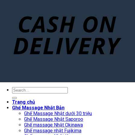
Search
for:
Trang chủ
Ghế Massage Nhật Bản
Ghế Massage Nhật dưới 30 triệu
Ghế Massage Nhật Saporoo
Ghế massage Nhật Okinawa
Ghế massage nhật Fujikima