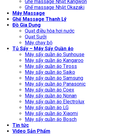
Ghế massage Nhật Kangwon
Ghế massage Nhật Okazaki
Máy Massage
Ghế Massage Thanh Lý
Đồ Gia Dụng
Quạt điều hòa hơi nước
Quạt Sưởi
Máy chạy bộ
Tủ Sấy – Máy Sấy Quần áo
Máy sấy quần áo Sunhouse
Máy sấy quần áo Kangaroo
Máy sấy quần áo Tiross
Máy sấy quần áo Saiko
Máy sấy quần áo Samsung
Máy sấy quần áo Panasonic
Máy sấy quần áo Coex
Máy sấy quần áo Nonan
Máy sấy quần áo Electrolux
Máy sấy quần áo LG
Máy sấy quần áo Xiaomi
Máy sấy quần áo Bosch
Tin tức
Video Sản Phẩm