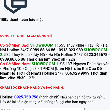
100% thanh toán bảo mật
CÔNG TY TNHH TM GIA DỤNG VIỆT
Cơ Sở Miền Bắc:
SHOWROOM 1:
555 Thụy Khuê - Tây Hồ - Hà
Nội Hotline 24/7:
0989.88.66.86 - 0913.023.989
SHOWROOM
2:
532 Thụy Khuê - Tây Hồ - Hà Nội Hotline 24/7:
0523.345678 -
0989.88.66.86
Thời gian làm việc
: 8h - 22h
Cơ Sở Miền Nam:
SHOWROOM 1
: Số 137 Nguyễn Phúc Nguyên
- Phường 10 - Quận 3 - TP.HCM
(Liên Hệ trước Khi Qua Để
Nhận Hỗ Trợ Tốt Nhất)
Hotline 24/7:
056.929.9999
Thời gian
làm việc
: 8h30 - 22h
CHĂM SÓC KHÁCH HÀNG VÀ BẢO HÀNH:
Hotline
:
0925.758.758
(hành chính)
Nếu bạn cần hỗ trợ, tư vấn...
Hãy để lại số điện thoại để chúng tôi gọi cho bạn ngay nhé.