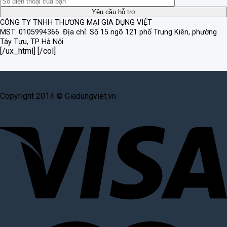
CÔNG TY TNHH THƯƠNG MẠI GIA DỤNG VIỆT
MST: 0105994366.
Địa chỉ: Số 15 ngõ 121 phố Trung Kiên, phường
Tây Tựu, TP Hà Nội
[/ux_html] [/col]
Copyright 2014 © Giadungviet.vn