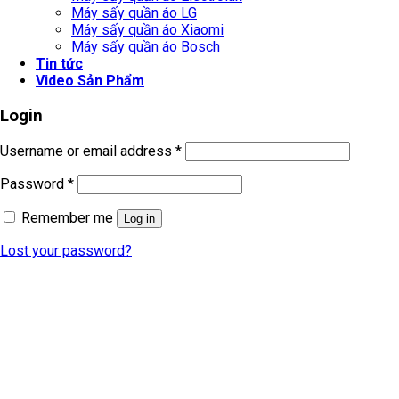
Máy sấy quần áo LG
Máy sấy quần áo Xiaomi
Máy sấy quần áo Bosch
Tin tức
Video Sản Phẩm
Login
Username or email address
*
Password
*
Remember me
Log in
Lost your password?