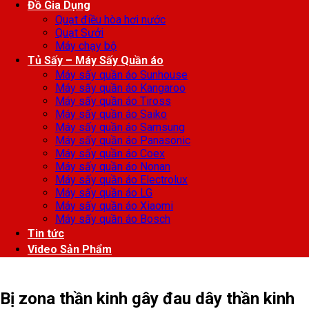
Đồ Gia Dụng
Quạt điều hòa hơi nước
Quạt Sưởi
Máy chạy bộ
Tủ Sấy – Máy Sấy Quần áo
Máy sấy quần áo Sunhouse
Máy sấy quần áo Kangaroo
Máy sấy quần áo Tiross
Máy sấy quần áo Saiko
Máy sấy quần áo Samsung
Máy sấy quần áo Panasonic
Máy sấy quần áo Coex
Máy sấy quần áo Nonan
Máy sấy quần áo Electrolux
Máy sấy quần áo LG
Máy sấy quần áo Xiaomi
Máy sấy quần áo Bosch
Tin tức
Video Sản Phẩm
Bị zona thần kinh gây đau dây thần kinh