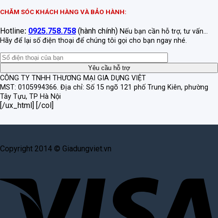
CHĂM SÓC KHÁCH HÀNG VÀ BẢO HÀNH:
Hotline
:
0925.758.758
(hành chính)
Nếu bạn cần hỗ trợ, tư vấn...
Hãy để lại số điện thoại để chúng tôi gọi cho bạn ngay nhé.
CÔNG TY TNHH THƯƠNG MẠI GIA DỤNG VIỆT
MST: 0105994366.
Địa chỉ: Số 15 ngõ 121 phố Trung Kiên, phường
Tây Tựu, TP Hà Nội
[/ux_html] [/col]
Copyright 2014 © Giadungviet.vn