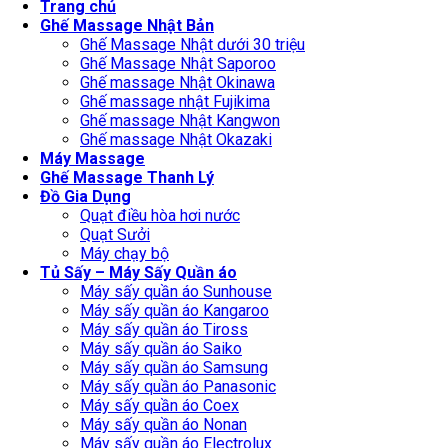
Trang chủ
Ghế Massage Nhật Bản
Ghế Massage Nhật dưới 30 triệu
Ghế Massage Nhật Saporoo
Ghế massage Nhật Okinawa
Ghế massage nhật Fujikima
Ghế massage Nhật Kangwon
Ghế massage Nhật Okazaki
Máy Massage
Ghế Massage Thanh Lý
Đồ Gia Dụng
Quạt điều hòa hơi nước
Quạt Sưởi
Máy chạy bộ
Tủ Sấy – Máy Sấy Quần áo
Máy sấy quần áo Sunhouse
Máy sấy quần áo Kangaroo
Máy sấy quần áo Tiross
Máy sấy quần áo Saiko
Máy sấy quần áo Samsung
Máy sấy quần áo Panasonic
Máy sấy quần áo Coex
Máy sấy quần áo Nonan
Máy sấy quần áo Electrolux