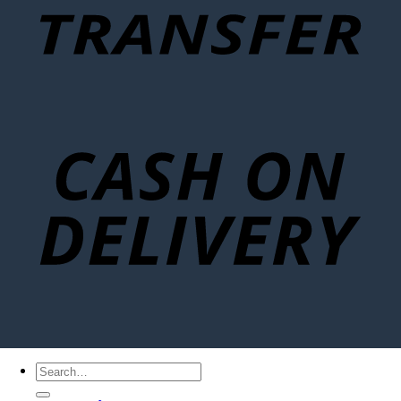
Search
for: