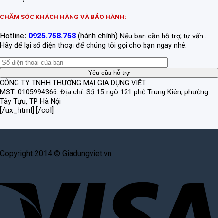
CHĂM SÓC KHÁCH HÀNG VÀ BẢO HÀNH:
Hotline
:
0925.758.758
(hành chính)
Nếu bạn cần hỗ trợ, tư vấn...
Hãy để lại số điện thoại để chúng tôi gọi cho bạn ngay nhé.
CÔNG TY TNHH THƯƠNG MẠI GIA DỤNG VIỆT
MST: 0105994366.
Địa chỉ: Số 15 ngõ 121 phố Trung Kiên, phường
Tây Tựu, TP Hà Nội
[/ux_html] [/col]
Copyright 2014 © Giadungviet.vn