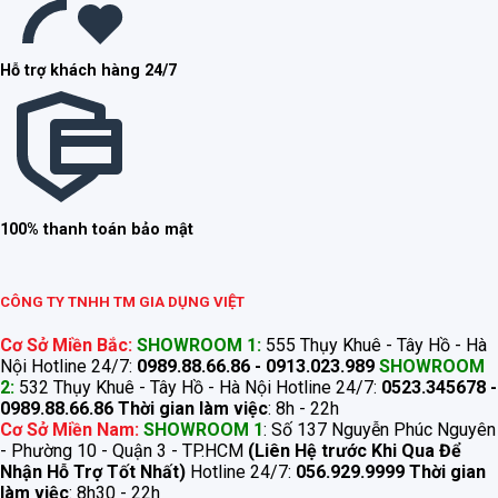
Hỗ trợ khách hàng 24/7
100% thanh toán bảo mật
CÔNG TY TNHH TM GIA DỤNG VIỆT
Cơ Sở Miền Bắc:
SHOWROOM 1:
555 Thụy Khuê - Tây Hồ - Hà
Nội Hotline 24/7:
0989.88.66.86 - 0913.023.989
SHOWROOM
2:
532 Thụy Khuê - Tây Hồ - Hà Nội Hotline 24/7:
0523.345678 -
0989.88.66.86
Thời gian làm việc
: 8h - 22h
Cơ Sở Miền Nam:
SHOWROOM 1
: Số 137 Nguyễn Phúc Nguyên
- Phường 10 - Quận 3 - TP.HCM
(Liên Hệ trước Khi Qua Để
Nhận Hỗ Trợ Tốt Nhất)
Hotline 24/7:
056.929.9999
Thời gian
làm việc
: 8h30 - 22h