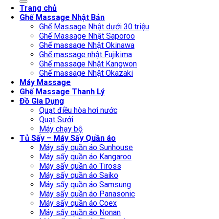
Trang chủ
Ghế Massage Nhật Bản
Ghế Massage Nhật dưới 30 triệu
Ghế Massage Nhật Saporoo
Ghế massage Nhật Okinawa
Ghế massage nhật Fujikima
Ghế massage Nhật Kangwon
Ghế massage Nhật Okazaki
Máy Massage
Ghế Massage Thanh Lý
Đồ Gia Dụng
Quạt điều hòa hơi nước
Quạt Sưởi
Máy chạy bộ
Tủ Sấy – Máy Sấy Quần áo
Máy sấy quần áo Sunhouse
Máy sấy quần áo Kangaroo
Máy sấy quần áo Tiross
Máy sấy quần áo Saiko
Máy sấy quần áo Samsung
Máy sấy quần áo Panasonic
Máy sấy quần áo Coex
Máy sấy quần áo Nonan