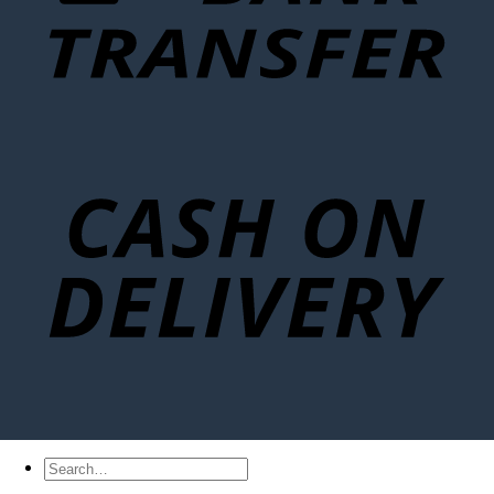
Search
for: