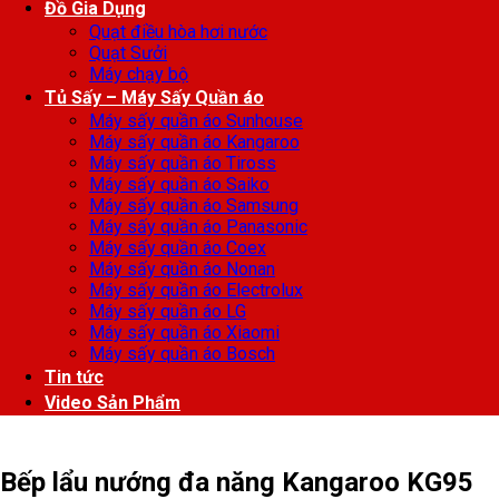
Đồ Gia Dụng
Quạt điều hòa hơi nước
Quạt Sưởi
Máy chạy bộ
Tủ Sấy – Máy Sấy Quần áo
Máy sấy quần áo Sunhouse
Máy sấy quần áo Kangaroo
Máy sấy quần áo Tiross
Máy sấy quần áo Saiko
Máy sấy quần áo Samsung
Máy sấy quần áo Panasonic
Máy sấy quần áo Coex
Máy sấy quần áo Nonan
Máy sấy quần áo Electrolux
Máy sấy quần áo LG
Máy sấy quần áo Xiaomi
Máy sấy quần áo Bosch
Tin tức
Video Sản Phẩm
Bếp lẩu nướng đa năng Kangaroo KG95