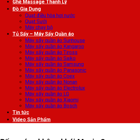
Ghế Massage Thanh Lý
Đồ Gia Dụng
Quạt điều hòa hơi nước
Quạt Sưởi
Máy chạy bộ
Tủ Sấy – Máy Sấy Quần áo
Máy sấy quần áo Sunhouse
Máy sấy quần áo Kangaroo
Máy sấy quần áo Tiross
Máy sấy quần áo Saiko
Máy sấy quần áo Samsung
Máy sấy quần áo Panasonic
Máy sấy quần áo Coex
Máy sấy quần áo Nonan
Máy sấy quần áo Electrolux
Máy sấy quần áo LG
Máy sấy quần áo Xiaomi
Máy sấy quần áo Bosch
Tin tức
Video Sản Phẩm