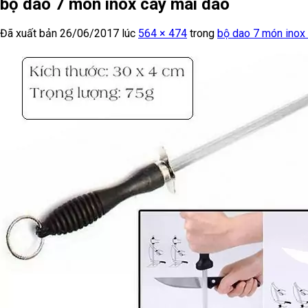
bộ dao 7 món inox cây mài dao
Đã xuất bản
26/06/2017
lúc
564 × 474
trong
bộ dao 7 món inox