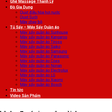
Ghế Massage Thanh Lý
Đồ Gia Dụng
Quạt điều hòa hơi nước
Quạt Sưởi
Máy chạy bộ
Tủ Sấy – Máy Sấy Quần áo
Máy sấy quần áo Sunhouse
Máy sấy quần áo Kangaroo
Máy sấy quần áo Tiross
Máy sấy quần áo Saiko
Máy sấy quần áo Samsung
Máy sấy quần áo Panasonic
Máy sấy quần áo Coex
Máy sấy quần áo Nonan
Máy sấy quần áo Electrolux
Máy sấy quần áo LG
Máy sấy quần áo Xiaomi
Máy sấy quần áo Bosch
Tin tức
Video Sản Phẩm