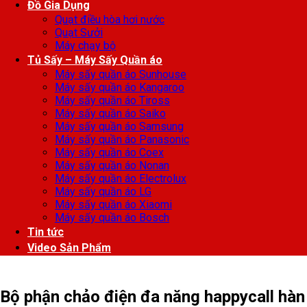
Đồ Gia Dụng
Quạt điều hòa hơi nước
Quạt Sưởi
Máy chạy bộ
Tủ Sấy – Máy Sấy Quần áo
Máy sấy quần áo Sunhouse
Máy sấy quần áo Kangaroo
Máy sấy quần áo Tiross
Máy sấy quần áo Saiko
Máy sấy quần áo Samsung
Máy sấy quần áo Panasonic
Máy sấy quần áo Coex
Máy sấy quần áo Nonan
Máy sấy quần áo Electrolux
Máy sấy quần áo LG
Máy sấy quần áo Xiaomi
Máy sấy quần áo Bosch
Tin tức
Video Sản Phẩm
Bộ phận chảo điện đa năng happycall hàn