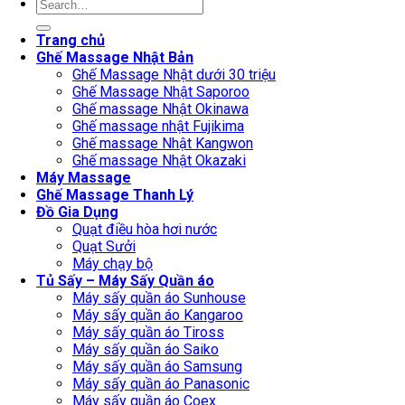
Search
for:
Trang chủ
Ghế Massage Nhật Bản
Ghế Massage Nhật dưới 30 triệu
Ghế Massage Nhật Saporoo
Ghế massage Nhật Okinawa
Ghế massage nhật Fujikima
Ghế massage Nhật Kangwon
Ghế massage Nhật Okazaki
Máy Massage
Ghế Massage Thanh Lý
Đồ Gia Dụng
Quạt điều hòa hơi nước
Quạt Sưởi
Máy chạy bộ
Tủ Sấy – Máy Sấy Quần áo
Máy sấy quần áo Sunhouse
Máy sấy quần áo Kangaroo
Máy sấy quần áo Tiross
Máy sấy quần áo Saiko
Máy sấy quần áo Samsung
Máy sấy quần áo Panasonic
Máy sấy quần áo Coex