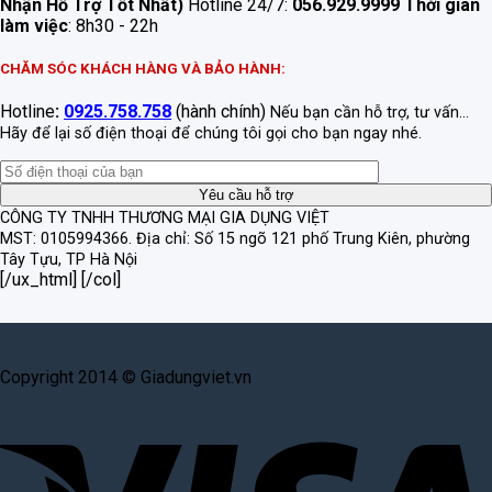
Nhận Hỗ Trợ Tốt Nhất)
Hotline 24/7:
056.929.9999
Thời gian
làm việc
: 8h30 - 22h
CHĂM SÓC KHÁCH HÀNG VÀ BẢO HÀNH:
Hotline
:
0925.758.758
(hành chính)
Nếu bạn cần hỗ trợ, tư vấn...
Hãy để lại số điện thoại để chúng tôi gọi cho bạn ngay nhé.
CÔNG TY TNHH THƯƠNG MẠI GIA DỤNG VIỆT
MST: 0105994366.
Địa chỉ: Số 15 ngõ 121 phố Trung Kiên, phường
Tây Tựu, TP Hà Nội
[/ux_html] [/col]
Copyright 2014 © Giadungviet.vn