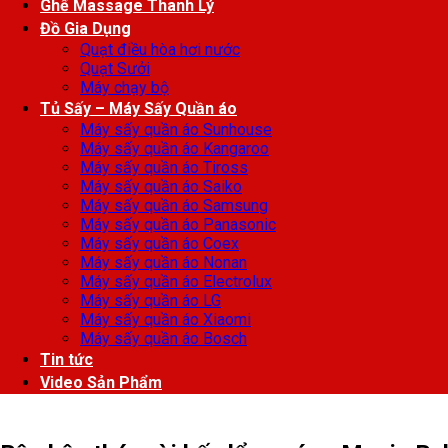
Ghế Massage Thanh Lý
Đồ Gia Dụng
Quạt điều hòa hơi nước
Quạt Sưởi
Máy chạy bộ
Tủ Sấy – Máy Sấy Quần áo
Máy sấy quần áo Sunhouse
Máy sấy quần áo Kangaroo
Máy sấy quần áo Tiross
Máy sấy quần áo Saiko
Máy sấy quần áo Samsung
Máy sấy quần áo Panasonic
Máy sấy quần áo Coex
Máy sấy quần áo Nonan
Máy sấy quần áo Electrolux
Máy sấy quần áo LG
Máy sấy quần áo Xiaomi
Máy sấy quần áo Bosch
Tin tức
Video Sản Phẩm