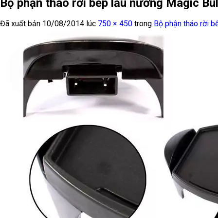
Bộ phận tháo rời bếp lẩu nướng Magic Bu
Đã xuất bản
10/08/2014
lúc
750 × 450
trong
Bộ phận tháo rời b