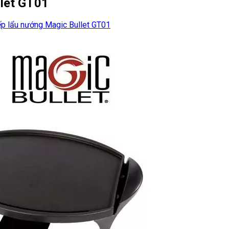
llet GT01
ếp lẩu nướng Magic Bullet GT01