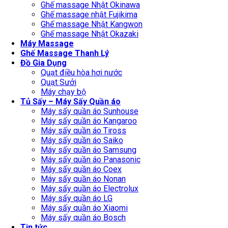
Ghế massage Nhật Okinawa
Ghế massage nhật Fujikima
Ghế massage Nhật Kangwon
Ghế massage Nhật Okazaki
Máy Massage
Ghế Massage Thanh Lý
Đồ Gia Dụng
Quạt điều hòa hơi nước
Quạt Sưởi
Máy chạy bộ
Tủ Sấy – Máy Sấy Quần áo
Máy sấy quần áo Sunhouse
Máy sấy quần áo Kangaroo
Máy sấy quần áo Tiross
Máy sấy quần áo Saiko
Máy sấy quần áo Samsung
Máy sấy quần áo Panasonic
Máy sấy quần áo Coex
Máy sấy quần áo Nonan
Máy sấy quần áo Electrolux
Máy sấy quần áo LG
Máy sấy quần áo Xiaomi
Máy sấy quần áo Bosch
Tin tức