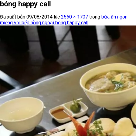
bóng happy call
Đã xuất bản
09/08/2014
lúc
2560 × 1707
trong
bữa ăn ngon
miệng với bếp hồng ngoại bóng happy call