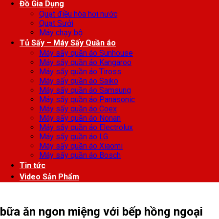
Đồ Gia Dụng
Quạt điều hòa hơi nước
Quạt Sưởi
Máy chạy bộ
Tủ Sấy – Máy Sấy Quần áo
Máy sấy quần áo Sunhouse
Máy sấy quần áo Kangaroo
Máy sấy quần áo Tiross
Máy sấy quần áo Saiko
Máy sấy quần áo Samsung
Máy sấy quần áo Panasonic
Máy sấy quần áo Coex
Máy sấy quần áo Nonan
Máy sấy quần áo Electrolux
Máy sấy quần áo LG
Máy sấy quần áo Xiaomi
Máy sấy quần áo Bosch
Tin tức
Video Sản Phẩm
bữa ăn ngon miệng với bếp hồng ngoại