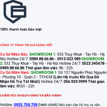
100% thanh toán bảo mật
CÔNG TY TNHH TM GIA DỤNG VIỆT
Cơ Sở Miền Bắc:
SHOWROOM 1:
555 Thụy Khuê - Tây Hồ - Hà
Nội Hotline 24/7:
0989.88.66.86 - 0913.023.989
SHOWROOM
2:
532 Thụy Khuê - Tây Hồ - Hà Nội Hotline 24/7:
0523.345678 -
0989.88.66.86
Thời gian làm việc
: 8h - 22h
Cơ Sở Miền Nam:
SHOWROOM 1
: Số 137 Nguyễn Phúc Nguyên
- Phường 10 - Quận 3 - TP.HCM
(Liên Hệ trước Khi Qua Để
Nhận Hỗ Trợ Tốt Nhất)
Hotline 24/7:
056.929.9999
Thời gian
làm việc
: 8h30 - 22h
CHĂM SÓC KHÁCH HÀNG VÀ BẢO HÀNH:
Hotline
:
0925.758.758
(hành chính)
Nếu bạn cần hỗ trợ, tư vấn...