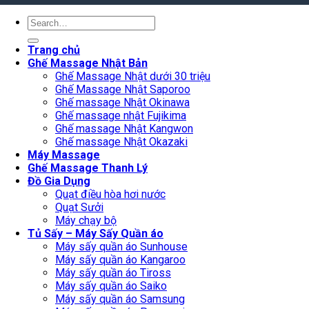
Search
for:
Trang chủ
Ghế Massage Nhật Bản
Ghế Massage Nhật dưới 30 triệu
Ghế Massage Nhật Saporoo
Ghế massage Nhật Okinawa
Ghế massage nhật Fujikima
Ghế massage Nhật Kangwon
Ghế massage Nhật Okazaki
Máy Massage
Ghế Massage Thanh Lý
Đồ Gia Dụng
Quạt điều hòa hơi nước
Quạt Sưởi
Máy chạy bộ
Tủ Sấy – Máy Sấy Quần áo
Máy sấy quần áo Sunhouse
Máy sấy quần áo Kangaroo
Máy sấy quần áo Tiross
Máy sấy quần áo Saiko
Máy sấy quần áo Samsung