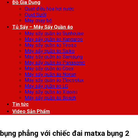
Đồ Gia Dụng
Quạt điều hòa hơi nước
Quạt Sưởi
Máy chạy bộ
Tủ Sấy – Máy Sấy Quần áo
Máy sấy quần áo Sunhouse
Máy sấy quần áo Kangaroo
Máy sấy quần áo Tiross
Máy sấy quần áo Saiko
Máy sấy quần áo Samsung
Máy sấy quần áo Panasonic
Máy sấy quần áo Coex
Máy sấy quần áo Nonan
Máy sấy quần áo Electrolux
Máy sấy quần áo LG
Máy sấy quần áo Xiaomi
Máy sấy quần áo Bosch
Tin tức
Video Sản Phẩm
bụng phẳng với chiếc đai matxa bụng 2