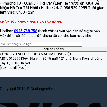
- Phường 10 - Quận 3 - TP.HCM
(Liên Hệ trước Khi Qua Để
Nhận Hỗ Trợ Tốt Nhất)
Hotline 24/7:
056.929.9999
Thời gian
làm việc
: 8h30 - 22h
CHĂM SÓC KHÁCH HÀNG VÀ BẢO HÀNH:
Hotline
:
0925.758.758
(hành chính)
Nếu bạn cần hỗ trợ, tư vấn...
Hãy để lại số điện thoại để chúng tôi gọi cho bạn ngay nhé.
CÔNG TY TNHH THƯƠNG MẠI GIA DỤNG VIỆT
MST: 0105994366.
Địa chỉ: Số 15 ngõ 121 phố Trung Kiên, phường
Tây Tựu, TP Hà Nội
[/ux_html] [/col]
Copyright 2014 © Giadungviet.vn