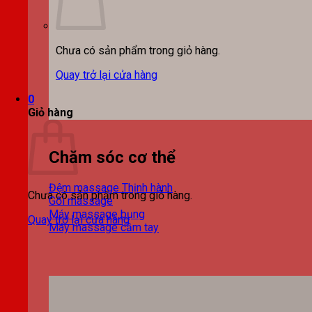
Chưa có sản phẩm trong giỏ hàng.
Quay trở lại cửa hàng
0
Giỏ hàng
Chăm sóc cơ thể
Đệm massage
Chưa có sản phẩm trong giỏ hàng.
Gối massage
Máy massage bụng
Quay trở lại cửa hàng
Máy massage cầm tay