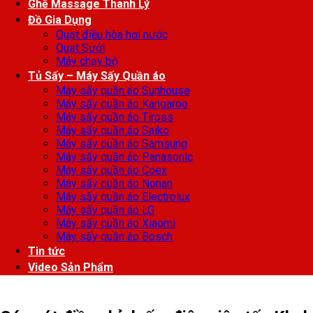
Ghế Massage Thanh Lý
Đồ Gia Dụng
Quạt điều hòa hơi nước
Quạt Sưởi
Máy chạy bộ
Tủ Sấy – Máy Sấy Quần áo
Máy sấy quần áo Sunhouse
Máy sấy quần áo Kangaroo
Máy sấy quần áo Tiross
Máy sấy quần áo Saiko
Máy sấy quần áo Samsung
Máy sấy quần áo Panasonic
Máy sấy quần áo Coex
Máy sấy quần áo Nonan
Máy sấy quần áo Electrolux
Máy sấy quần áo LG
Máy sấy quần áo Xiaomi
Máy sấy quần áo Bosch
Tin tức
Video Sản Phẩm