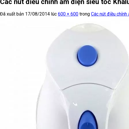
Các nút điều chỉnh ấm điện siêu tốc Kh
Đã xuất bản
17/08/2014
lúc
600 × 600
trong
Các nút điều chỉn