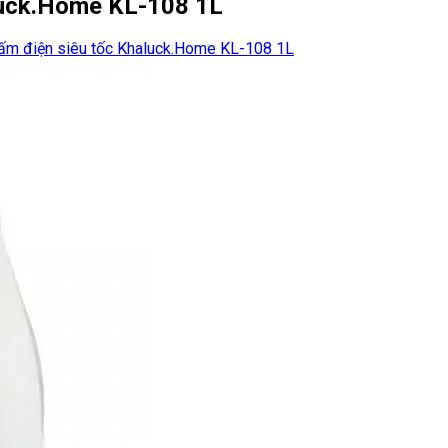
aluck.Home KL-108 1L
h ấm điện siêu tốc Khaluck.Home KL-108 1L