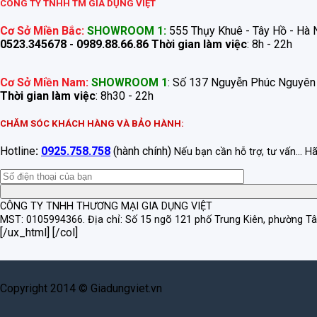
CÔNG TY TNHH TM GIA DỤNG VIỆT
Cơ Sở Miền Bắc:
SHOWROOM 1:
555 Thụy Khuê - Tây Hồ - Hà N
0523.345678 - 0989.88.66.86
Thời gian làm việc
: 8h - 22h
Cơ Sở Miền Nam:
SHOWROOM 1
: Số 137 Nguyễn Phúc Nguyên
Thời gian làm việc
: 8h30 - 22h
CHĂM SÓC KHÁCH HÀNG VÀ BẢO HÀNH:
Hotline
:
0925.758.758
(hành chính)
Nếu bạn cần hỗ trợ, tư vấn... H
CÔNG TY TNHH THƯƠNG MẠI GIA DỤNG VIỆT
MST: 0105994366.
Địa chỉ: Số 15 ngõ 121 phố Trung Kiên, phường T
[/ux_html] [/col]
Copyright 2014 © Giadungviet.vn