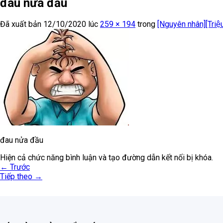
đau nửa đầu
Đã xuất bản
12/10/2020
lúc
259 × 194
trong
[Nguyên nhân][Triệu
đau nửa đầu
Hiện cả chức năng bình luận và tạo đường dẫn kết nối bị khóa.
←
Trước
Tiếp theo
→