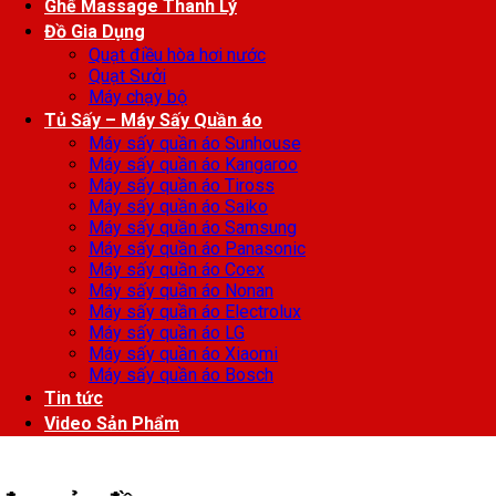
Ghế Massage Thanh Lý
Đồ Gia Dụng
Quạt điều hòa hơi nước
Quạt Sưởi
Máy chạy bộ
Tủ Sấy – Máy Sấy Quần áo
Máy sấy quần áo Sunhouse
Máy sấy quần áo Kangaroo
Máy sấy quần áo Tiross
Máy sấy quần áo Saiko
Máy sấy quần áo Samsung
Máy sấy quần áo Panasonic
Máy sấy quần áo Coex
Máy sấy quần áo Nonan
Máy sấy quần áo Electrolux
Máy sấy quần áo LG
Máy sấy quần áo Xiaomi
Máy sấy quần áo Bosch
Tin tức
Video Sản Phẩm