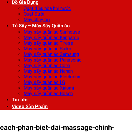
Đồ Gia Dụng
Quạt điều hòa hơi nước
Quạt Sưởi
Máy chạy bộ
Tủ Sấy – Máy Sấy Quần áo
Máy sấy quần áo Sunhouse
Máy sấy quần áo Kangaroo
Máy sấy quần áo Tiross
Máy sấy quần áo Saiko
Máy sấy quần áo Samsung
Máy sấy quần áo Panasonic
Máy sấy quần áo Coex
Máy sấy quần áo Nonan
Máy sấy quần áo Electrolux
Máy sấy quần áo LG
Máy sấy quần áo Xiaomi
Máy sấy quần áo Bosch
Tin tức
Video Sản Phẩm
cach-phan-biet-dai-massage-chinh-