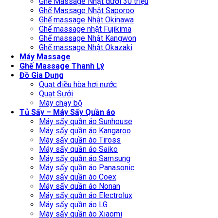
Ghế Massage Nhật dưới 30 triệu
Ghế Massage Nhật Saporoo
Ghế massage Nhật Okinawa
Ghế massage nhật Fujikima
Ghế massage Nhật Kangwon
Ghế massage Nhật Okazaki
Máy Massage
Ghế Massage Thanh Lý
Đồ Gia Dụng
Quạt điều hòa hơi nước
Quạt Sưởi
Máy chạy bộ
Tủ Sấy – Máy Sấy Quần áo
Máy sấy quần áo Sunhouse
Máy sấy quần áo Kangaroo
Máy sấy quần áo Tiross
Máy sấy quần áo Saiko
Máy sấy quần áo Samsung
Máy sấy quần áo Panasonic
Máy sấy quần áo Coex
Máy sấy quần áo Nonan
Máy sấy quần áo Electrolux
Máy sấy quần áo LG
Máy sấy quần áo Xiaomi