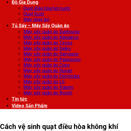
Đồ Gia Dụng
Quạt điều hòa hơi nước
Quạt Sưởi
Máy chạy bộ
Tủ Sấy – Máy Sấy Quần áo
Máy sấy quần áo Sunhouse
Máy sấy quần áo Kangaroo
Máy sấy quần áo Tiross
Máy sấy quần áo Saiko
Máy sấy quần áo Samsung
Máy sấy quần áo Panasonic
Máy sấy quần áo Coex
Máy sấy quần áo Nonan
Máy sấy quần áo Electrolux
Máy sấy quần áo LG
Máy sấy quần áo Xiaomi
Máy sấy quần áo Bosch
Tin tức
Video Sản Phẩm
Cách vệ sinh quạt điều hòa không khí