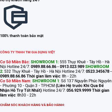
Hỗ trợ khách hàng 24/7
100% thanh toán bảo mật
CÔNG TY TNHH TM GIA DỤNG VIỆT
Cơ Sở Miền Bắc:
SHOWROOM 1:
555 Thụy Khuê - Tây Hồ - Hà
Nội Hotline 24/7:
0989.88.66.86 - 0913.023.989
SHOWROOM
2:
532 Thụy Khuê - Tây Hồ - Hà Nội Hotline 24/7:
0523.345678 -
0989.88.66.86
Thời gian làm việc
: 8h - 22h
Cơ Sở Miền Nam:
SHOWROOM 1
: Số 137 Nguyễn Phúc Nguyên
- Phường 10 - Quận 3 - TP.HCM
(Liên Hệ trước Khi Qua Để
Nhận Hỗ Trợ Tốt Nhất)
Hotline 24/7:
056.929.9999
Thời gian
làm việc
: 8h30 - 22h
CHĂM SÓC KHÁCH HÀNG VÀ BẢO HÀNH: