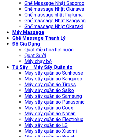
Ghế Massage Nhật Saporoo
Ghế massage Nhật Okinawa
Ghế massage nhật Fujikima
Ghế massage Nhật Kangwon
Ghế massage Nhật Okazaki
Máy Massage
Ghế Massage Thanh Lý
Đồ Gia Dụng
Quạt điều hòa hơi nước
Quạt Sưởi
Máy chạy bộ
Tủ Sấy – Máy Sấy Quần áo
Máy sấy quần áo Sunhouse
Máy sấy quần áo Kangaroo
Máy sấy quần áo Tiross
Máy sấy quần áo Saiko
Máy sấy quần áo Samsung
Máy sấy quần áo Panasonic
Máy sấy quần áo Coex
Máy sấy quần áo Nonan
Máy sấy quần áo Electrolux
Máy sấy quần áo LG
Máy sấy quần áo Xiaomi
Máy sấy quần áo Bosch