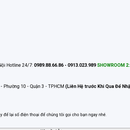
ội Hotline 24/7:
0989.88.66.86 - 0913.023.989
SHOWROOM 2:
 - Phường 10 - Quận 3 - TP.HCM
(Liên Hệ trước Khi Qua Để Nh
ãy để lại số điện thoại để chúng tôi gọi cho bạn ngay nhé.