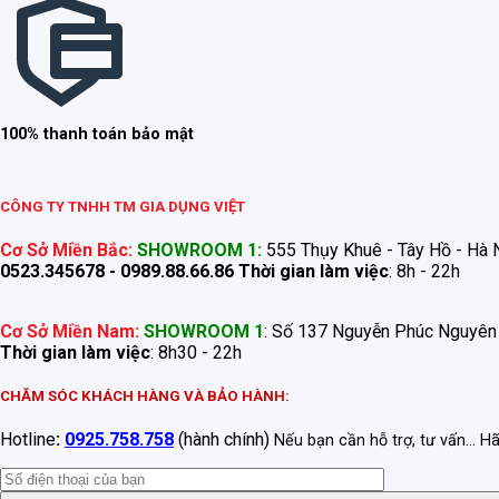
100% thanh toán bảo mật
CÔNG TY TNHH TM GIA DỤNG VIỆT
Cơ Sở Miền Bắc:
SHOWROOM 1:
555 Thụy Khuê - Tây Hồ - Hà N
0523.345678 - 0989.88.66.86
Thời gian làm việc
: 8h - 22h
Cơ Sở Miền Nam:
SHOWROOM 1
: Số 137 Nguyễn Phúc Nguyên
Thời gian làm việc
: 8h30 - 22h
CHĂM SÓC KHÁCH HÀNG VÀ BẢO HÀNH:
Hotline
:
0925.758.758
(hành chính)
Nếu bạn cần hỗ trợ, tư vấn... H