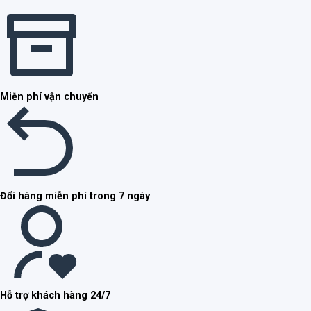
Miễn phí vận chuyển
Đổi hàng miễn phí trong 7 ngày
Hỗ trợ khách hàng 24/7