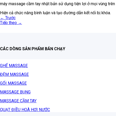
máy massage cầm tay nhật bản sử dụng tiện lợi ở mọi vùng trên 
Hiện cả chức năng bình luận và tạo đường dẫn kết nối bị khóa.
←
Trước
Tiếp theo
→
CÁC DÒNG SẢN PHẨM BÁN CHẠY
GHẾ MASSAGE
ĐỆM MASSAGE
GỐI MASSAGE
MASSAGE BỤNG
MASSAGE CẦM TAY
QUẠT ĐIỀU HOÀ HƠI NƯỚC