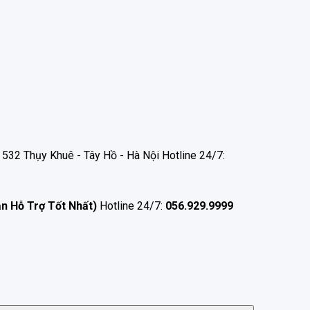
532 Thụy Khuê - Tây Hồ - Hà Nội Hotline 24/7:
ận Hỗ Trợ Tốt Nhất)
Hotline 24/7:
056.929.9999