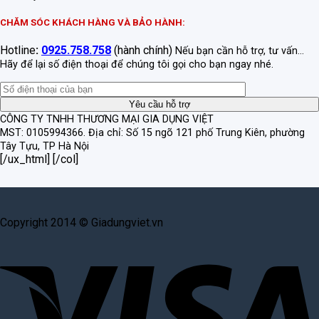
CHĂM SÓC KHÁCH HÀNG VÀ BẢO HÀNH:
Hotline
:
0925.758.758
(hành chính)
Nếu bạn cần hỗ trợ, tư vấn...
Hãy để lại số điện thoại để chúng tôi gọi cho bạn ngay nhé.
CÔNG TY TNHH THƯƠNG MẠI GIA DỤNG VIỆT
MST: 0105994366.
Địa chỉ: Số 15 ngõ 121 phố Trung Kiên, phường
Tây Tựu, TP Hà Nội
[/ux_html] [/col]
Copyright 2014 © Giadungviet.vn