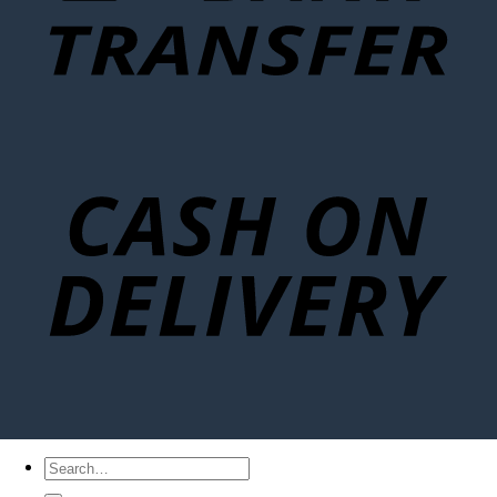
Search
for: