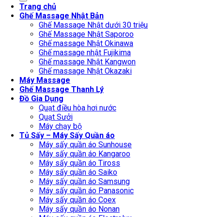
Trang chủ
Ghế Massage Nhật Bản
Ghế Massage Nhật dưới 30 triệu
Ghế Massage Nhật Saporoo
Ghế massage Nhật Okinawa
Ghế massage nhật Fujikima
Ghế massage Nhật Kangwon
Ghế massage Nhật Okazaki
Máy Massage
Ghế Massage Thanh Lý
Đồ Gia Dụng
Quạt điều hòa hơi nước
Quạt Sưởi
Máy chạy bộ
Tủ Sấy – Máy Sấy Quần áo
Máy sấy quần áo Sunhouse
Máy sấy quần áo Kangaroo
Máy sấy quần áo Tiross
Máy sấy quần áo Saiko
Máy sấy quần áo Samsung
Máy sấy quần áo Panasonic
Máy sấy quần áo Coex
Máy sấy quần áo Nonan