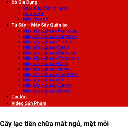
Đồ Gia Dụng
Quạt điều hòa hơi nước
Quạt Sưởi
Máy chạy bộ
Tủ Sấy – Máy Sấy Quần áo
Máy sấy quần áo Sunhouse
Máy sấy quần áo Kangaroo
Máy sấy quần áo Tiross
Máy sấy quần áo Saiko
Máy sấy quần áo Samsung
Máy sấy quần áo Panasonic
Máy sấy quần áo Coex
Máy sấy quần áo Nonan
Máy sấy quần áo Electrolux
Máy sấy quần áo LG
Máy sấy quần áo Xiaomi
Máy sấy quần áo Bosch
Tin tức
Video Sản Phẩm
Cây lạc tiên chữa mất ngủ, mệt mỏi