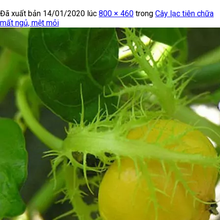
Đã xuất bản
14/01/2020
lúc
800 × 460
trong
Cây lạc tiên chữa
mất ngủ, mệt mỏi