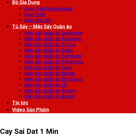
Đồ Gia Dụng
Quạt điều hòa hơi nước
Quạt Sưởi
Máy chạy bộ
Tủ Sấy – Máy Sấy Quần áo
Máy sấy quần áo Sunhouse
Máy sấy quần áo Kangaroo
Máy sấy quần áo Tiross
Máy sấy quần áo Saiko
Máy sấy quần áo Samsung
Máy sấy quần áo Panasonic
Máy sấy quần áo Coex
Máy sấy quần áo Nonan
Máy sấy quần áo Electrolux
Máy sấy quần áo LG
Máy sấy quần áo Xiaomi
Máy sấy quần áo Bosch
Tin tức
Video Sản Phẩm
Cay Sai Dat 1 Min