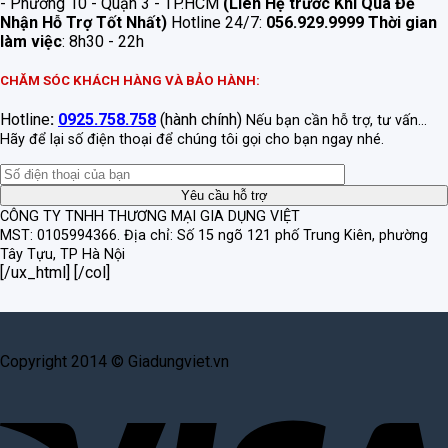
- Phường 10 - Quận 3 - TP.HCM
(Liên Hệ trước Khi Qua Để
Nhận Hỗ Trợ Tốt Nhất)
Hotline 24/7:
056.929.9999
Thời gian
làm việc
: 8h30 - 22h
CHĂM SÓC KHÁCH HÀNG VÀ BẢO HÀNH:
Hotline
:
0925.758.758
(hành chính)
Nếu bạn cần hỗ trợ, tư vấn...
Hãy để lại số điện thoại để chúng tôi gọi cho bạn ngay nhé.
CÔNG TY TNHH THƯƠNG MẠI GIA DỤNG VIỆT
MST: 0105994366.
Địa chỉ: Số 15 ngõ 121 phố Trung Kiên, phường
Tây Tựu, TP Hà Nội
[/ux_html] [/col]
Copyright 2014 © Giadungviet.vn