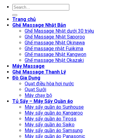
Search
for:
Trang chủ
Ghế Massage Nhật Bản
Ghế Massage Nhật dưới 30 triệu
Ghế Massage Nhật Saporoo
Ghế massage Nhật Okinawa
Ghế massage nhật Fujikima
Ghế massage Nhật Kangwon
Ghế massage Nhật Okazaki
Máy Massage
Ghế Massage Thanh Lý
Đồ Gia Dụng
Quạt điều hòa hơi nước
Quạt Sưởi
Máy chạy bộ
Tủ Sấy – Máy Sấy Quần áo
Máy sấy quần áo Sunhouse
Máy sấy quần áo Kangaroo
Máy sấy quần áo Tiross
Máy sấy quần áo Saiko
Máy sấy quần áo Samsung
Máy sấy quần áo Panasonic