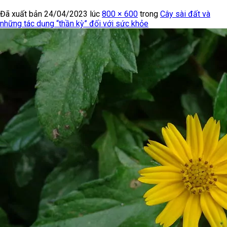
Đã xuất bản
24/04/2023
lúc
800 × 600
trong
Cây sài đất và
những tác dụng “thần kỳ” đối với sức khỏe