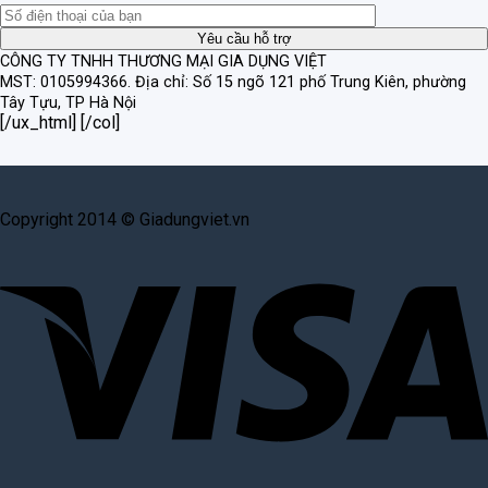
CÔNG TY TNHH THƯƠNG MẠI GIA DỤNG VIỆT
MST: 0105994366.
Địa chỉ: Số 15 ngõ 121 phố Trung Kiên, phường
Tây Tựu, TP Hà Nội
[/ux_html] [/col]
Copyright 2014 © Giadungviet.vn