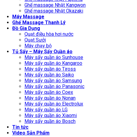
Ghế massage Nhật Kangwon
Ghế massage Nhật Okazaki
Máy Massage
Ghế Massage Thanh Lý
Đồ Gia Dụng
Quạt điều hòa hơi nước
Quạt Sưởi
Máy chạy bộ
Tủ Sấy – Máy Sấy Quần áo
Máy sấy quần áo Sunhouse
Máy sấy quần áo Kangaroo
Máy sấy quần áo Tiross
Máy sấy quần áo Saiko
Máy sấy quần áo Samsung
Máy sấy quần áo Panasonic
Máy sấy quần áo Coex
Máy sấy quần áo Nonan
Máy sấy quần áo Electrolux
Máy sấy quần áo LG
Máy sấy quần áo Xiaomi
Máy sấy quần áo Bosch
Tin tức
Video Sản Phẩm