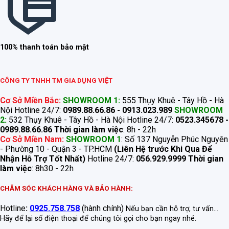
100% thanh toán bảo mật
CÔNG TY TNHH TM GIA DỤNG VIỆT
Cơ Sở Miền Bắc:
SHOWROOM 1:
555 Thụy Khuê - Tây Hồ - Hà
Nội Hotline 24/7:
0989.88.66.86 - 0913.023.989
SHOWROOM
2:
532 Thụy Khuê - Tây Hồ - Hà Nội Hotline 24/7:
0523.345678 -
0989.88.66.86
Thời gian làm việc
: 8h - 22h
Cơ Sở Miền Nam:
SHOWROOM 1
: Số 137 Nguyễn Phúc Nguyên
- Phường 10 - Quận 3 - TP.HCM
(Liên Hệ trước Khi Qua Để
Nhận Hỗ Trợ Tốt Nhất)
Hotline 24/7:
056.929.9999
Thời gian
làm việc
: 8h30 - 22h
CHĂM SÓC KHÁCH HÀNG VÀ BẢO HÀNH:
Hotline
:
0925.758.758
(hành chính)
Nếu bạn cần hỗ trợ, tư vấn...
Hãy để lại số điện thoại để chúng tôi gọi cho bạn ngay nhé.