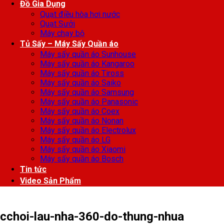
Đồ Gia Dụng
Quạt điều hòa hơi nước
Quạt Sưởi
Máy chạy bộ
Tủ Sấy – Máy Sấy Quần áo
Máy sấy quần áo Sunhouse
Máy sấy quần áo Kangaroo
Máy sấy quần áo Tiross
Máy sấy quần áo Saiko
Máy sấy quần áo Samsung
Máy sấy quần áo Panasonic
Máy sấy quần áo Coex
Máy sấy quần áo Nonan
Máy sấy quần áo Electrolux
Máy sấy quần áo LG
Máy sấy quần áo Xiaomi
Máy sấy quần áo Bosch
Tin tức
Video Sản Phẩm
cchoi-lau-nha-360-do-thung-nhua